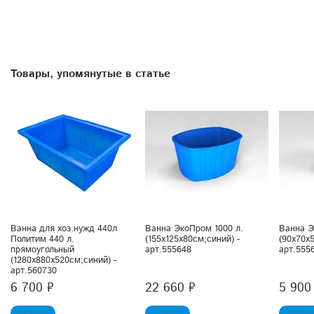
Товары, упомянутые в статье
Ванна для хоз.нужд 440л
Ванна ЭкоПром 1000 л.
Ванна Э
Политим 440 л.
(155x125x80см;синий) -
(90x70x5
прямоугольный
арт.555648
арт.555
(1280x880x520см;синий) -
арт.560730
6 700 ₽
22 660 ₽
5 900