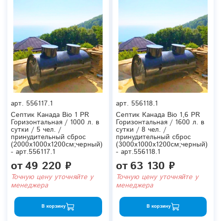
арт.
556117.1
арт.
556118.1
Септик Канада Bio 1 PR
Септик Канада Bio 1,6 PR
Горизонтальная / 1000 л. в
Горизонтальная / 1600 л. в
сутки / 5 чел. /
сутки / 8 чел. /
принудительный сброс
принудительный сброс
(2000x1000x1200см;черный)
(3000x1000x1200см;черный)
- арт.556117.1
- арт.556118.1
от
49 220 ₽
от
63 130 ₽
Точную цену уточняйте у
Точную цену уточняйте у
менеджера
менеджера
В корзину
В корзину