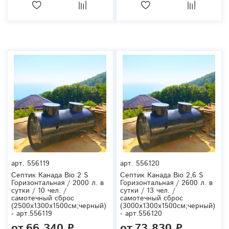
арт.
556119
арт.
556120
Септик Канада Bio 2 S
Септик Канада Bio 2,6 S
Горизонтальная / 2000 л. в
Горизонтальная / 2600 л. в
сутки / 10 чел. /
сутки / 13 чел. /
самотечный сброс
самотечный сброс
(2500x1300x1500см;черный)
(3000x1300x1500см;черный)
- арт.556119
- арт.556120
от
66 340 ₽
от
73 830 ₽