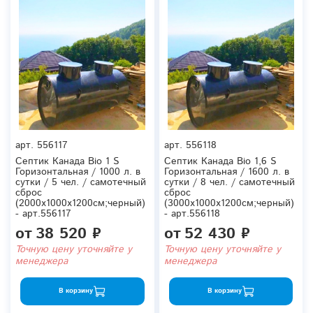
арт.
556117
арт.
556118
Септик Канада Bio 1 S
Септик Канада Bio 1,6 S
Горизонтальная / 1000 л. в
Горизонтальная / 1600 л. в
сутки / 5 чел. / самотечный
сутки / 8 чел. / самотечный
сброс
сброс
(2000x1000x1200см;черный)
(3000x1000x1200см;черный)
- арт.556117
- арт.556118
от
38 520 ₽
от
52 430 ₽
Точную цену уточняйте у
Точную цену уточняйте у
менеджера
менеджера
В корзину
В корзину