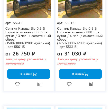
арт.
556115
арт.
556116
Септик Канада Bio 0,6 S
Септик Канада Bio 0,8 S
Горизонтальная / 600 л. в
Горизонтальная / 800 л. в
сутки / 3 чел. / самотечный
сутки / 4 чел. / самотечный
сброс
сброс
(1500x1000x1200см;черный)
(1750x1000x1200см;черный)
- арт.556115
- арт.556116
от
26 750 ₽
от
31 030 ₽
Точную цену уточняйте у
Точную цену уточняйте у
менеджера
менеджера
В корзину
В корзину