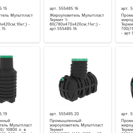
5.15
арт.
555485.16
арт.
5
тель Мультпласт
Жироуловитель Мультпласт
Пром
Термит 1-
жироу
x420см;10кг;) -
80(780x470x420см;11кг;) -
Терми
.15
арт.555485.16
700(1
- арт
5.19
арт.
555485.20
арт.
5
нный
Промышленный
Пром
тель Мультпласт
жироуловитель Мультпласт
жироу
0/ 10800 л. в
Термит
Терми