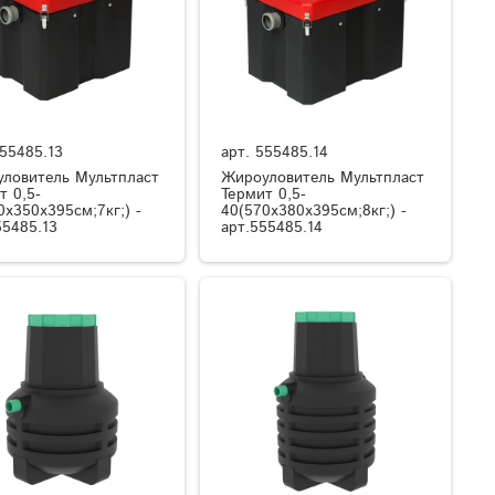
55485.13
арт.
555485.14
ловитель Мультпласт
Жироуловитель Мультпласт
т 0,5-
Термит 0,5-
0x350x395см;7кг;) -
40(570x380x395см;8кг;) -
55485.13
арт.555485.14