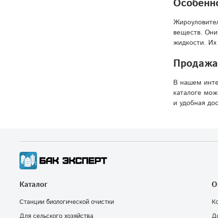
Особенно
Жироуловител
веществ. Они
жидкости. Их
Продажа 
В нашем инте
каталоге мож
и удобная до
Каталог
О
Станции биологической очистки
К
Для сельского хозяйства
Д