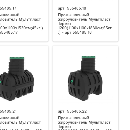
55485.17
арт.
555485.18
ышленный
Промышленный
ловитель Мультпласт
жироуловитель Мультпласт
т
Термит
100x1100x1530см;45кг;)
1200(1100x1100x1830см;65кг
.555485.17
;) - арт.555485.18
55485.21
арт.
555485.22
ышленный
Промышленный
ловитель Мультпласт
жироуловитель Мультпласт
т
Термит