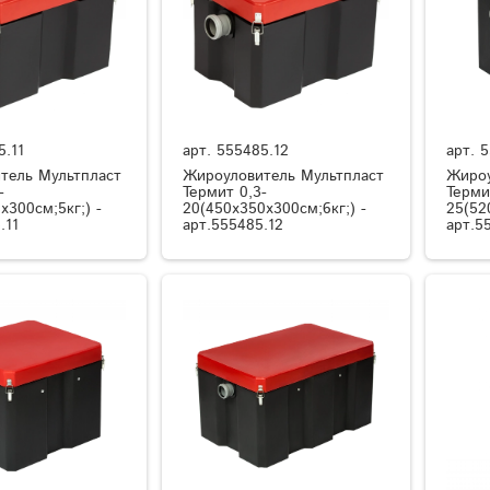
5.11
арт.
555485.12
арт.
5
тель Мультпласт
Жироуловитель Мультпласт
Жироу
-
Термит 0,3-
Терми
x300см;5кг;) -
20(450x350x300см;6кг;) -
25(52
.11
арт.555485.12
арт.5