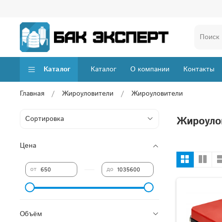
Каталог
Каталог
О компании
Контакты
Главная
Жироуловители
Жироуловители
Жироуло
Цена
—
от
до
Объём