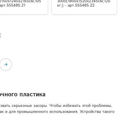
2150x1240x2165см;105
3000(1800x1520x2345см;120
 арт.555485.21
кг;) - арт.555485.22
е
чного пластика
звать серьезные засоры. Чтобы избежать этой проблемы,
ак и для промышленного использования. Устройства такого