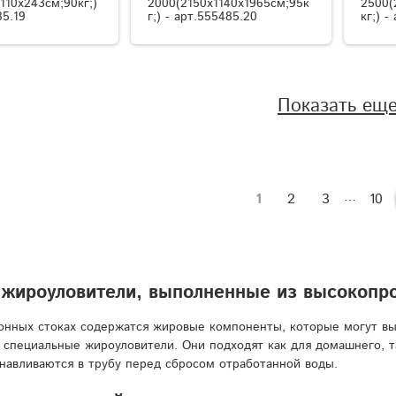
x110x243см;90кг;)
2000(2150x1140x1965см;95к
2500(
85.19
г;) - арт.555485.20
кг;) -
Показать ещ
…
1
2
3
10
жироуловители, выполненные из высокопро
онных стоках содержатся жировые компоненты, которые могут вы
 специальные жироуловители. Они подходят как для домашнего, т
навливаются в трубу перед сбросом отработанной воды.