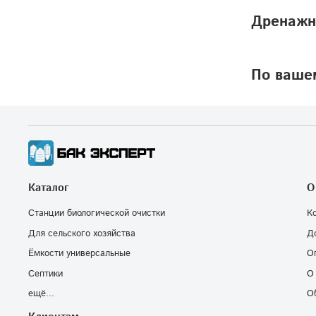
Дренажн
По вашем
Каталог
О
Станции биологической очистки
К
Для сельского хозяйства
Д
Ёмкости универсальные
О
Септики
О
ещё...
О