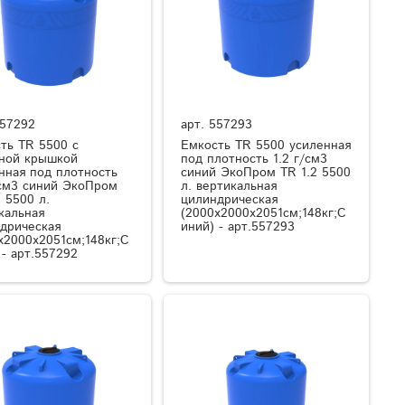
57292
арт.
557293
ть TR 5500 с
Емкость TR 5500 усиленная
ной крышкой
под плотность 1.2 г/см3
нная под плотность
синий ЭкоПром TR 1.2 5500
/см3 синий ЭкоПром
л. вертикальная
2 5500 л.
цилиндрическая
кальная
(2000x2000x2051см;148кг;С
дрическая
иний) - арт.557293
x2000x2051см;148кг;С
 - арт.557292