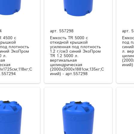
4
арт.
557298
арт.
5
R 4500 с
Емкость TR 5000 с
Емкос
крышкой
откидной крышкой
под п
 под плотность
усиленная под плотность
синий
 синий ЭкоПром
1.2 г/см3 синий ЭкоПром
л. ве
0 л.
TR 1.2 5000 л.
цилин
ная
вертикальная
(2000
еская
цилиндрическая
иний)
x1725см;118кг;С
(2000x2000x1881см;135кг;С
т.557294
иний) - арт.557298