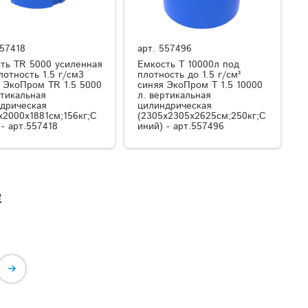
57418
арт.
557496
ть TR 5000 усиленная
Емкость T 10000л под
лотность 1.5 г/см3
плотность до 1.5 г/см³
 ЭкоПром TR 1.5 5000
синяя ЭкоПром T 1.5 10000
ртикальная
л. вертикальная
дрическая
цилиндрическая
x2000x1881см;156кг;С
(2305x2305x2625см;250кг;С
 - арт.557418
иний) - арт.557496
е