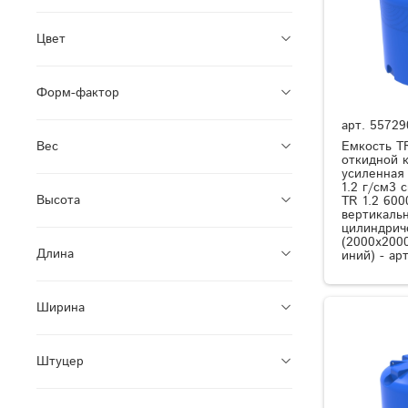
Цвет
Форм-фактор
арт.
55729
Емкость T
Вес
откидной 
усиленная
1.2 г/см3
Высота
TR 1.2 600
вертикаль
цилиндрич
(2000x200
Длина
иний) - ар
Ширина
Штуцер