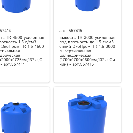
57414
арт.
557415
ть TR 4500 усиленная
Емкость TR 3000 усиленная
лотность 1.5 г/см3
под плотность до 1.5 г/см3
 ЭкоПром TR 1.5 4500
синий ЭкоПром TR 1.5 3000
ртикальная
л. вертикальная
дрическая
цилиндрическая
x2000x1725см;137кг;С
(1700x1700x1600см;102кг;Си
 - арт.557414
ний) - арт.557415