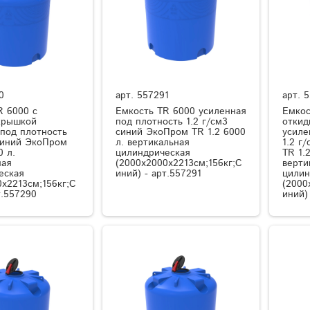
0
арт.
557291
арт.
5
R 6000 с
Емкость TR 6000 усиленная
Емкос
крышкой
под плотность 1.2 г/см3
откид
 под плотность
синий ЭкоПром TR 1.2 6000
усиле
 синий ЭкоПром
л. вертикальная
1.2 г
0 л.
цилиндрическая
TR 1.
ная
(2000x2000x2213см;156кг;С
верти
еская
иний) - арт.557291
цилин
0x2213см;156кг;С
(2000
т.557290
иний)