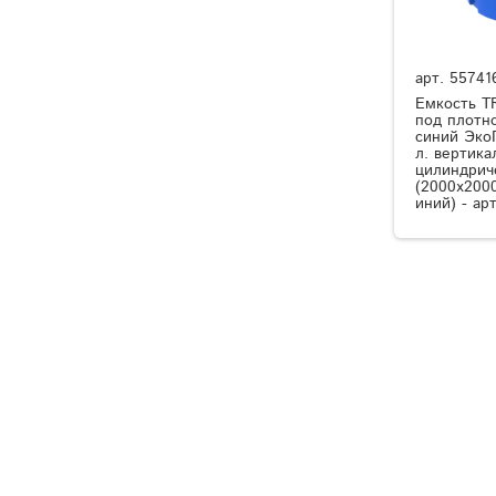
арт.
55741
Емкость T
под плотно
синий Эко
л. вертика
цилиндрич
(2000x200
иний) - ар