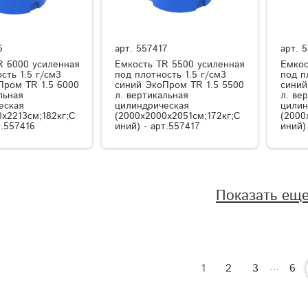
6
арт.
557417
арт.
5
R 6000 усиленная
Емкость TR 5500 усиленная
Емкос
сть 1.5 г/см3
под плотность 1.5 г/см3
под п
Пром TR 1.5 6000
синий ЭкоПром TR 1.5 5500
синий
льная
л. вертикальная
л. ве
еская
цилиндрическая
цилин
0x2213см;182кг;С
(2000x2000x2051см;172кг;С
(2000
т.557416
иний) - арт.557417
иний)
Показать ещ
…
1
2
3
6