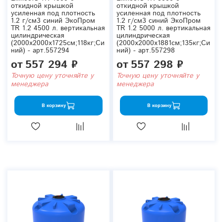
откидной крышкой
откидной крышкой
усиленная под плотность
усиленная под плотность
1.2 г/см3 синий ЭкоПром
1.2 г/см3 синий ЭкоПром
TR 1.2 4500 л. вертикальная
TR 1.2 5000 л. вертикальная
цилиндрическая
цилиндрическая
(2000x2000x1725см;118кг;Си
(2000x2000x1881см;135кг;Си
ний) - арт.557294
ний) - арт.557298
от
557 294 ₽
от
557 298 ₽
Точную цену уточняйте у
Точную цену уточняйте у
менеджера
менеджера
В корзину
В корзину