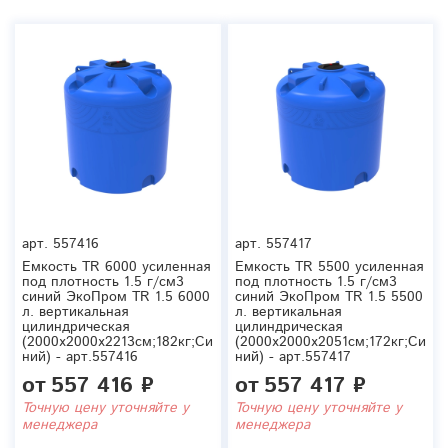
арт.
557416
арт.
557417
Емкость TR 6000 усиленная
Емкость TR 5500 усиленная
под плотность 1.5 г/см3
под плотность 1.5 г/см3
синий ЭкоПром TR 1.5 6000
синий ЭкоПром TR 1.5 5500
л. вертикальная
л. вертикальная
цилиндрическая
цилиндрическая
(2000x2000x2213см;182кг;Си
(2000x2000x2051см;172кг;Си
ний) - арт.557416
ний) - арт.557417
от
557 416 ₽
от
557 417 ₽
Точную цену уточняйте у
Точную цену уточняйте у
менеджера
менеджера