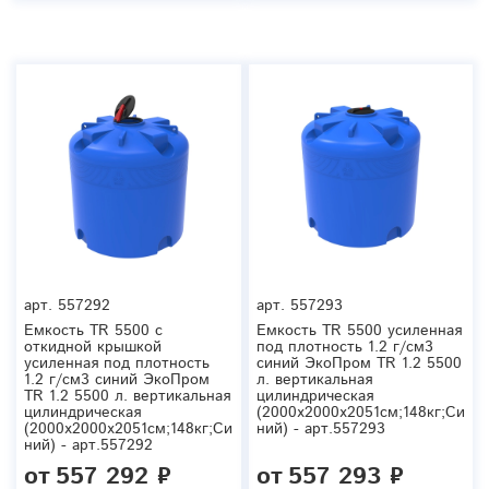
арт.
557292
арт.
557293
Емкость TR 5500 с
Емкость TR 5500 усиленная
откидной крышкой
под плотность 1.2 г/см3
усиленная под плотность
синий ЭкоПром TR 1.2 5500
1.2 г/см3 синий ЭкоПром
л. вертикальная
TR 1.2 5500 л. вертикальная
цилиндрическая
цилиндрическая
(2000x2000x2051см;148кг;Си
(2000x2000x2051см;148кг;Си
ний) - арт.557293
ний) - арт.557292
от
557 292 ₽
от
557 293 ₽