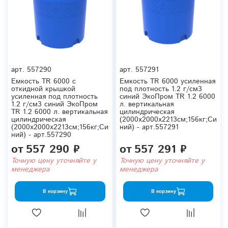
арт.
557290
арт.
557291
Емкость TR 6000 с
Емкость TR 6000 усиленная
откидной крышкой
под плотность 1.2 г/см3
усиленная под плотность
синий ЭкоПром TR 1.2 6000
1.2 г/см3 синий ЭкоПром
л. вертикальная
TR 1.2 6000 л. вертикальная
цилиндрическая
цилиндрическая
(2000x2000x2213см;156кг;Си
(2000x2000x2213см;156кг;Си
ний) - арт.557291
ний) - арт.557290
от
557 290 ₽
от
557 291 ₽
Точную цену уточняйте у
Точную цену уточняйте у
менеджера
менеджера
В корзину
В корзину