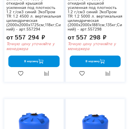
откидной крышкой
откидной крышкой
усиленная под плотность
усиленная под плотность
1.2 г/см3 синий ЭкоПром
1.2 г/см3 синий ЭкоПром
TR 1.2 4500 л. вертикальная
TR 1.2 5000 л. вертикальная
цилиндрическая
цилиндрическая
(2000x2000x1725см;118кг;Си
(2000x2000x1881см;135кг;Си
ний) - арт.557294
ний) - арт.557298
от
557 294 ₽
от
557 298 ₽
Точную цену уточняйте у
Точную цену уточняйте у
менеджера
менеджера
В корзину
В корзину