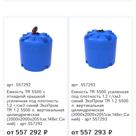
арт.
557292
арт.
557293
Емкость TR 5500 с
Емкость TR 5500 усиленная
откидной крышкой
под плотность 1.2 г/см3
усиленная под плотность
синий ЭкоПром TR 1.2 5500
1.2 г/см3 синий ЭкоПром
л. вертикальная
TR 1.2 5500 л. вертикальная
цилиндрическая
цилиндрическая
(2000x2000x2051см;148кг;Си
(2000x2000x2051см;148кг;Си
ний) - арт.557293
ний) - арт.557292
от
557 292 ₽
от
557 293 ₽