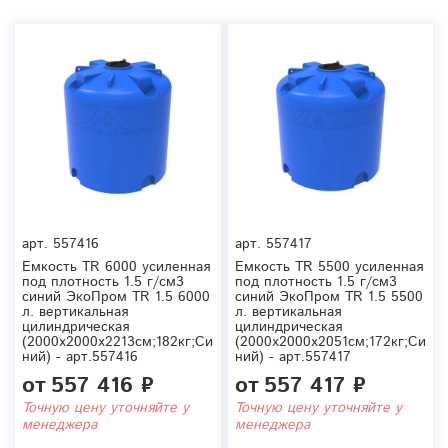
арт.
557416
арт.
557417
Емкость TR 6000 усиленная
Емкость TR 5500 усиленная
под плотность 1.5 г/см3
под плотность 1.5 г/см3
синий ЭкоПром TR 1.5 6000
синий ЭкоПром TR 1.5 5500
л. вертикальная
л. вертикальная
цилиндрическая
цилиндрическая
(2000x2000x2213см;182кг;Си
(2000x2000x2051см;172кг;Си
ний) - арт.557416
ний) - арт.557417
от
557 416 ₽
от
557 417 ₽
Точную цену уточняйте у
Точную цену уточняйте у
менеджера
менеджера