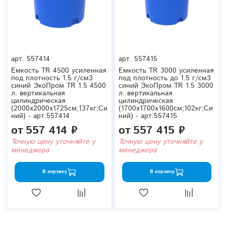
арт.
557414
арт.
557415
Емкость TR 4500 усиленная
Емкость TR 3000 усиленная
под плотность 1.5 г/см3
под плотность до 1.5 г/см3
синий ЭкоПром TR 1.5 4500
синий ЭкоПром TR 1.5 3000
л. вертикальная
л. вертикальная
цилиндрическая
цилиндрическая
(2000x2000x1725см;137кг;Си
(1700x1700x1600см;102кг;Си
ний) - арт.557414
ний) - арт.557415
от
557 414 ₽
от
557 415 ₽
Точную цену уточняйте у
Точную цену уточняйте у
менеджера
менеджера
В корзину
В корзину