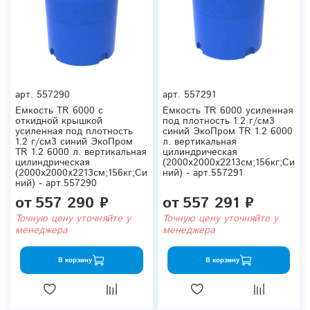
арт.
557290
арт.
557291
Емкость TR 6000 с
Емкость TR 6000 усиленная
откидной крышкой
под плотность 1.2 г/см3
усиленная под плотность
синий ЭкоПром TR 1.2 6000
1.2 г/см3 синий ЭкоПром
л. вертикальная
TR 1.2 6000 л. вертикальная
цилиндрическая
цилиндрическая
(2000x2000x2213см;156кг;Си
(2000x2000x2213см;156кг;Си
ний) - арт.557291
ний) - арт.557290
от
557 290 ₽
от
557 291 ₽
Точную цену уточняйте у
Точную цену уточняйте у
менеджера
менеджера
В корзину
В корзину