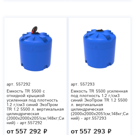
арт.
557292
арт.
557293
Емкость TR 5500 с
Емкость TR 5500 усиленная
откидной крышкой
под плотность 1.2 г/см3
усиленная под плотность
синий ЭкоПром TR 1.2 5500
1.2 г/см3 синий ЭкоПром
л. вертикальная
TR 1.2 5500 л. вертикальная
цилиндрическая
цилиндрическая
(2000x2000x2051см;148кг;Си
(2000x2000x2051см;148кг;Си
ний) - арт.557293
ний) - арт.557292
от
557 292 ₽
от
557 293 ₽