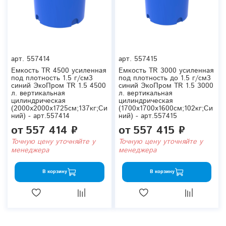
арт.
557414
арт.
557415
Емкость TR 4500 усиленная
Емкость TR 3000 усиленная
под плотность 1.5 г/см3
под плотность до 1.5 г/см3
синий ЭкоПром TR 1.5 4500
синий ЭкоПром TR 1.5 3000
л. вертикальная
л. вертикальная
цилиндрическая
цилиндрическая
(2000x2000x1725см;137кг;Си
(1700x1700x1600см;102кг;Си
ний) - арт.557414
ний) - арт.557415
от
557 414 ₽
от
557 415 ₽
Точную цену уточняйте у
Точную цену уточняйте у
менеджера
менеджера
В корзину
В корзину