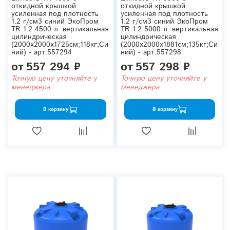
откидной крышкой
откидной крышкой
усиленная под плотность
усиленная под плотность
1.2 г/см3 синий ЭкоПром
1.2 г/см3 синий ЭкоПром
TR 1.2 4500 л. вертикальная
TR 1.2 5000 л. вертикальная
цилиндрическая
цилиндрическая
(2000x2000x1725см;118кг;Си
(2000x2000x1881см;135кг;Си
ний) - арт.557294
ний) - арт.557298
от
557 294 ₽
от
557 298 ₽
Точную цену уточняйте у
Точную цену уточняйте у
менеджера
менеджера
В корзину
В корзину