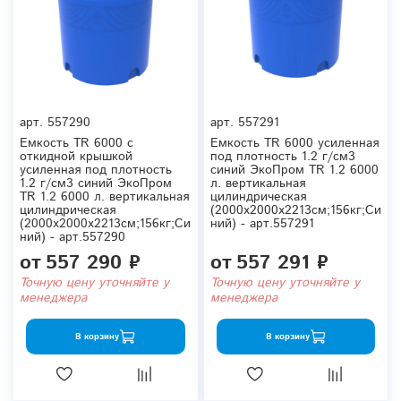
арт.
557290
арт.
557291
Емкость TR 6000 с
Емкость TR 6000 усиленная
откидной крышкой
под плотность 1.2 г/см3
усиленная под плотность
синий ЭкоПром TR 1.2 6000
1.2 г/см3 синий ЭкоПром
л. вертикальная
TR 1.2 6000 л. вертикальная
цилиндрическая
цилиндрическая
(2000x2000x2213см;156кг;Си
(2000x2000x2213см;156кг;Си
ний) - арт.557291
ний) - арт.557290
от
557 290 ₽
от
557 291 ₽
Точную цену уточняйте у
Точную цену уточняйте у
менеджера
менеджера
В корзину
В корзину