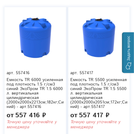
Задать вопрос
арт.
557416
арт.
557417
Емкость TR 6000 усиленная
Емкость TR 5500 усиленная
под плотность 1.5 г/см3
под плотность 1.5 г/см3
синий ЭкоПром TR 1.5 6000
синий ЭкоПром TR 1.5 5500
л. вертикальная
л. вертикальная
цилиндрическая
цилиндрическая
(2000x2000x2213см;182кг;Си
(2000x2000x2051см;172кг;Си
ний) - арт.557416
ний) - арт.557417
от
557 416 ₽
от
557 417 ₽
Точную цену уточняйте у
Точную цену уточняйте у
менеджера
менеджера