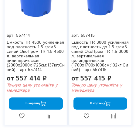
арт.
557414
арт.
557415
Емкость TR 4500 усиленная
Емкость TR 3000 усиленная
под плотность 1.5 г/см3
под плотность до 1.5 г/см3
синий ЭкоПром TR 1.5 4500
синий ЭкоПром TR 1.5 3000
л. вертикальная
л. вертикальная
цилиндрическая
цилиндрическая
(2000x2000x1725см;137кг;Си
(1700x1700x1600см;102кг;Си
ний) - арт.557414
ний) - арт.557415
от
557 414 ₽
от
557 415 ₽
Точную цену уточняйте у
Точную цену уточняйте у
менеджера
менеджера
В корзину
В корзину