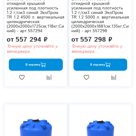
откидной крышкой
откидной крышкой
усиленная под плотность
усиленная под плотность
1.2 г/см3 синий ЭкоПром
1.2 г/см3 синий ЭкоПром
TR 1.2 4500 л. вертикальная
TR 1.2 5000 л. вертикальная
цилиндрическая
цилиндрическая
(2000x2000x1725см;118кг;Си
(2000x2000x1881см;135кг;Си
ний) - арт.557294
ний) - арт.557298
от
557 294 ₽
от
557 298 ₽
Точную цену уточняйте у
Точную цену уточняйте у
менеджера
менеджера
В корзину
В корзину