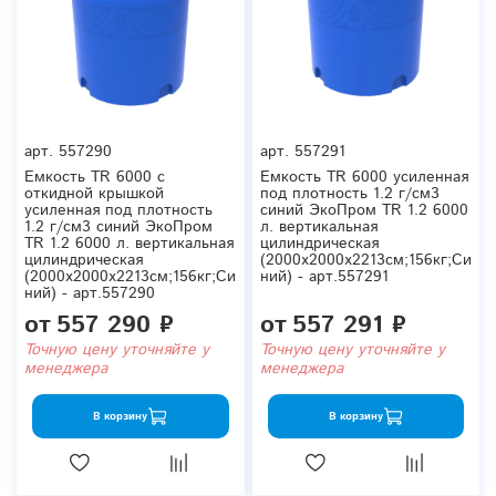
арт.
557290
арт.
557291
Емкость TR 6000 с
Емкость TR 6000 усиленная
откидной крышкой
под плотность 1.2 г/см3
усиленная под плотность
синий ЭкоПром TR 1.2 6000
1.2 г/см3 синий ЭкоПром
л. вертикальная
TR 1.2 6000 л. вертикальная
цилиндрическая
цилиндрическая
(2000x2000x2213см;156кг;Си
(2000x2000x2213см;156кг;Си
ний) - арт.557291
ний) - арт.557290
от
557 290 ₽
от
557 291 ₽
Точную цену уточняйте у
Точную цену уточняйте у
менеджера
менеджера
В корзину
В корзину