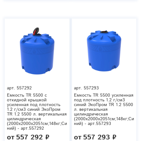
арт.
557292
арт.
557293
Емкость TR 5500 с
Емкость TR 5500 усиленная
откидной крышкой
под плотность 1.2 г/см3
усиленная под плотность
синий ЭкоПром TR 1.2 5500
1.2 г/см3 синий ЭкоПром
л. вертикальная
TR 1.2 5500 л. вертикальная
цилиндрическая
цилиндрическая
(2000x2000x2051см;148кг;Си
(2000x2000x2051см;148кг;Си
ний) - арт.557293
ний) - арт.557292
от
557 292 ₽
от
557 293 ₽