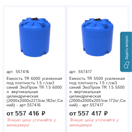
Задать вопрос
арт.
557416
арт.
557417
Емкость TR 6000 усиленная
Емкость TR 5500 усиленная
под плотность 1.5 г/см3
под плотность 1.5 г/см3
синий ЭкоПром TR 1.5 6000
синий ЭкоПром TR 1.5 5500
л. вертикальная
л. вертикальная
цилиндрическая
цилиндрическая
(2000x2000x2213см;182кг;Си
(2000x2000x2051см;172кг;Си
ний) - арт.557416
ний) - арт.557417
от
557 416 ₽
от
557 417 ₽
Точную цену уточняйте у
Точную цену уточняйте у
менеджера
менеджера