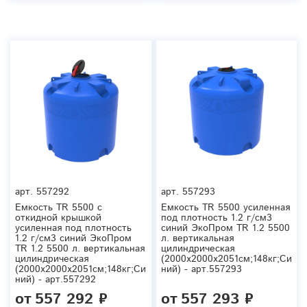
арт.
557292
арт.
557293
Емкость TR 5500 с
Емкость TR 5500 усиленная
откидной крышкой
под плотность 1.2 г/см3
усиленная под плотность
синий ЭкоПром TR 1.2 5500
1.2 г/см3 синий ЭкоПром
л. вертикальная
TR 1.2 5500 л. вертикальная
цилиндрическая
цилиндрическая
(2000x2000x2051см;148кг;Си
(2000x2000x2051см;148кг;Си
ний) - арт.557293
ний) - арт.557292
от
557 292 ₽
от
557 293 ₽