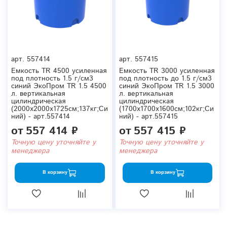
арт.
557414
арт.
557415
Емкость TR 4500 усиленная
Емкость TR 3000 усиленная
под плотность 1.5 г/см3
под плотность до 1.5 г/см3
синий ЭкоПром TR 1.5 4500
синий ЭкоПром TR 1.5 3000
л. вертикальная
л. вертикальная
цилиндрическая
цилиндрическая
(2000x2000x1725см;137кг;Си
(1700x1700x1600см;102кг;Си
ний) - арт.557414
ний) - арт.557415
от
557 414 ₽
от
557 415 ₽
Точную цену уточняйте у
Точную цену уточняйте у
менеджера
менеджера
В корзину
В корзину