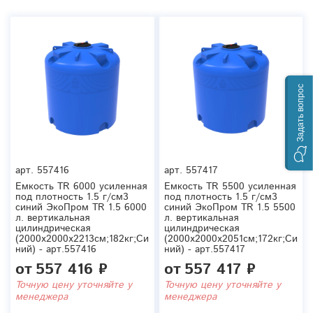
Задать вопрос
арт.
557416
арт.
557417
Емкость TR 6000 усиленная
Емкость TR 5500 усиленная
под плотность 1.5 г/см3
под плотность 1.5 г/см3
синий ЭкоПром TR 1.5 6000
синий ЭкоПром TR 1.5 5500
л. вертикальная
л. вертикальная
цилиндрическая
цилиндрическая
(2000x2000x2213см;182кг;Си
(2000x2000x2051см;172кг;Си
ний) - арт.557416
ний) - арт.557417
от
557 416 ₽
от
557 417 ₽
Точную цену уточняйте у
Точную цену уточняйте у
менеджера
менеджера