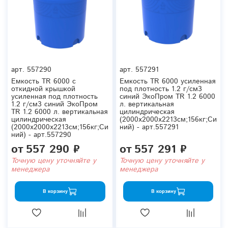
арт.
557290
арт.
557291
Емкость TR 6000 с
Емкость TR 6000 усиленная
откидной крышкой
под плотность 1.2 г/см3
усиленная под плотность
синий ЭкоПром TR 1.2 6000
1.2 г/см3 синий ЭкоПром
л. вертикальная
TR 1.2 6000 л. вертикальная
цилиндрическая
цилиндрическая
(2000x2000x2213см;156кг;Си
(2000x2000x2213см;156кг;Си
ний) - арт.557291
ний) - арт.557290
от
557 290 ₽
от
557 291 ₽
Точную цену уточняйте у
Точную цену уточняйте у
менеджера
менеджера
В корзину
В корзину