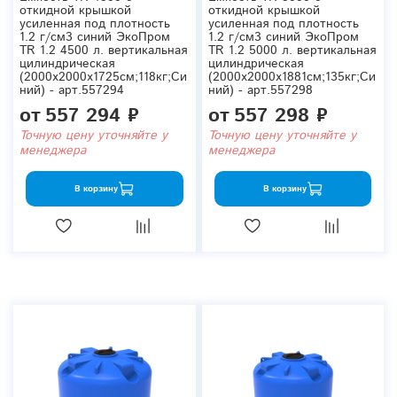
откидной крышкой
откидной крышкой
усиленная под плотность
усиленная под плотность
1.2 г/см3 синий ЭкоПром
1.2 г/см3 синий ЭкоПром
TR 1.2 4500 л. вертикальная
TR 1.2 5000 л. вертикальная
цилиндрическая
цилиндрическая
(2000x2000x1725см;118кг;Си
(2000x2000x1881см;135кг;Си
ний) - арт.557294
ний) - арт.557298
от
557 294 ₽
от
557 298 ₽
Точную цену уточняйте у
Точную цену уточняйте у
менеджера
менеджера
В корзину
В корзину