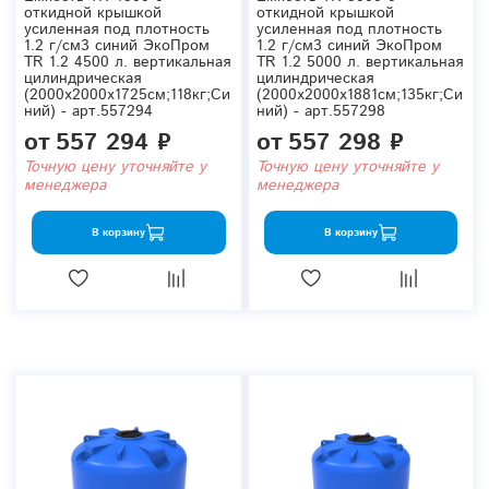
откидной крышкой
откидной крышкой
усиленная под плотность
усиленная под плотность
1.2 г/см3 синий ЭкоПром
1.2 г/см3 синий ЭкоПром
TR 1.2 4500 л. вертикальная
TR 1.2 5000 л. вертикальная
цилиндрическая
цилиндрическая
(2000x2000x1725см;118кг;Си
(2000x2000x1881см;135кг;Си
ний) - арт.557294
ний) - арт.557298
от
557 294 ₽
от
557 298 ₽
Точную цену уточняйте у
Точную цену уточняйте у
менеджера
менеджера
В корзину
В корзину