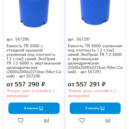
арт.
557290
арт.
557291
Емкость TR 6000 с
Емкость TR 6000 усиленная
откидной крышкой
под плотность 1.2 г/см3
усиленная под плотность
синий ЭкоПром TR 1.2 6000
1.2 г/см3 синий ЭкоПром
л. вертикальная
TR 1.2 6000 л. вертикальная
цилиндрическая
цилиндрическая
(2000x2000x2213см;156кг;Си
(2000x2000x2213см;156кг;Си
ний) - арт.557291
ний) - арт.557290
от
557 290 ₽
от
557 291 ₽
Точную цену уточняйте у
Точную цену уточняйте у
менеджера
менеджера
В корзину
В корзину