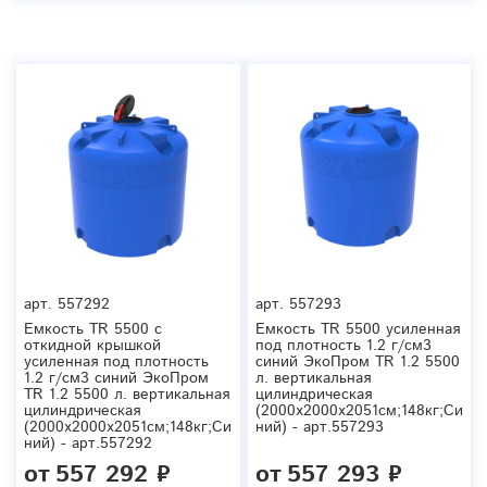
арт.
557292
арт.
557293
Емкость TR 5500 с
Емкость TR 5500 усиленная
откидной крышкой
под плотность 1.2 г/см3
усиленная под плотность
синий ЭкоПром TR 1.2 5500
1.2 г/см3 синий ЭкоПром
л. вертикальная
TR 1.2 5500 л. вертикальная
цилиндрическая
цилиндрическая
(2000x2000x2051см;148кг;Си
(2000x2000x2051см;148кг;Си
ний) - арт.557293
ний) - арт.557292
от
557 292 ₽
от
557 293 ₽