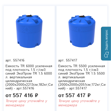
Задать вопрос
арт.
557416
арт.
557417
Емкость TR 6000 усиленная
Емкость TR 5500 усиленная
под плотность 1.5 г/см3
под плотность 1.5 г/см3
синий ЭкоПром TR 1.5 6000
синий ЭкоПром TR 1.5 5500
л. вертикальная
л. вертикальная
цилиндрическая
цилиндрическая
(2000x2000x2213см;182кг;Си
(2000x2000x2051см;172кг;Си
ний) - арт.557416
ний) - арт.557417
от
557 416 ₽
от
557 417 ₽
Точную цену уточняйте у
Точную цену уточняйте у
менеджера
менеджера