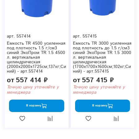
арт.
557414
арт.
557415
Емкость TR 4500 усиленная
Емкость TR 3000 усиленная
под плотность 1.5 г/см3
под плотность до 1.5 г/см3
синий ЭкоПром TR 1.5 4500
синий ЭкоПром TR 1.5 3000
л. вертикальная
л. вертикальная
цилиндрическая
цилиндрическая
(2000x2000x1725см;137кг;Си
(1700x1700x1600см;102кг;Си
ний) - арт.557414
ний) - арт.557415
от
557 414 ₽
от
557 415 ₽
Точную цену уточняйте у
Точную цену уточняйте у
менеджера
менеджера
В корзину
В корзину