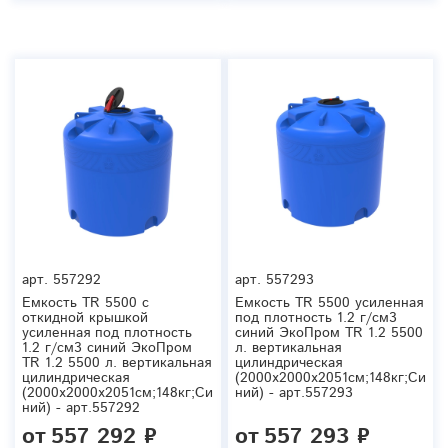
арт.
557292
арт.
557293
Емкость TR 5500 с
Емкость TR 5500 усиленная
откидной крышкой
под плотность 1.2 г/см3
усиленная под плотность
синий ЭкоПром TR 1.2 5500
1.2 г/см3 синий ЭкоПром
л. вертикальная
TR 1.2 5500 л. вертикальная
цилиндрическая
цилиндрическая
(2000x2000x2051см;148кг;Си
(2000x2000x2051см;148кг;Си
ний) - арт.557293
ний) - арт.557292
от
557 292 ₽
от
557 293 ₽