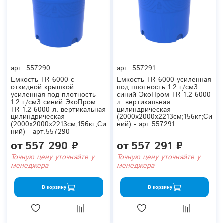
арт.
557290
арт.
557291
Емкость TR 6000 с
Емкость TR 6000 усиленная
откидной крышкой
под плотность 1.2 г/см3
усиленная под плотность
синий ЭкоПром TR 1.2 6000
1.2 г/см3 синий ЭкоПром
л. вертикальная
TR 1.2 6000 л. вертикальная
цилиндрическая
цилиндрическая
(2000x2000x2213см;156кг;Си
(2000x2000x2213см;156кг;Си
ний) - арт.557291
ний) - арт.557290
от
557 290 ₽
от
557 291 ₽
Точную цену уточняйте у
Точную цену уточняйте у
менеджера
менеджера
В корзину
В корзину