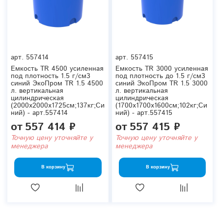
арт.
557414
арт.
557415
Емкость TR 4500 усиленная
Емкость TR 3000 усиленная
под плотность 1.5 г/см3
под плотность до 1.5 г/см3
синий ЭкоПром TR 1.5 4500
синий ЭкоПром TR 1.5 3000
л. вертикальная
л. вертикальная
цилиндрическая
цилиндрическая
(2000x2000x1725см;137кг;Си
(1700x1700x1600см;102кг;Си
ний) - арт.557414
ний) - арт.557415
от
557 414 ₽
от
557 415 ₽
Точную цену уточняйте у
Точную цену уточняйте у
менеджера
менеджера
В корзину
В корзину