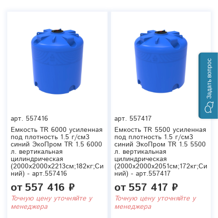
Задать вопрос
арт.
557416
арт.
557417
Емкость TR 6000 усиленная
Емкость TR 5500 усиленная
под плотность 1.5 г/см3
под плотность 1.5 г/см3
синий ЭкоПром TR 1.5 6000
синий ЭкоПром TR 1.5 5500
л. вертикальная
л. вертикальная
цилиндрическая
цилиндрическая
(2000x2000x2213см;182кг;Си
(2000x2000x2051см;172кг;Си
ний) - арт.557416
ний) - арт.557417
от
557 416 ₽
от
557 417 ₽
Точную цену уточняйте у
Точную цену уточняйте у
менеджера
менеджера