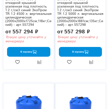
откидной крышкой
откидной крышкой
усиленная под плотность
усиленная под плотность
1.2 г/см3 синий ЭкоПром
1.2 г/см3 синий ЭкоПром
TR 1.2 4500 л. вертикальная
TR 1.2 5000 л. вертикальная
цилиндрическая
цилиндрическая
(2000x2000x1725см;118кг;Си
(2000x2000x1881см;135кг;Си
ний) - арт.557294
ний) - арт.557298
от
557 294 ₽
от
557 298 ₽
Точную цену уточняйте у
Точную цену уточняйте у
менеджера
менеджера
В корзину
В корзину