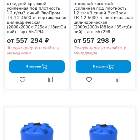
откидной крышкой
откидной крышкой
усиленная под плотность
усиленная под плотность
1.2 г/см3 синий ЭкоПром
1.2 г/см3 синий ЭкоПром
TR 1.2 4500 л. вертикальная
TR 1.2 5000 л. вертикальная
цилиндрическая
цилиндрическая
(2000x2000x1725см;118кг;Си
(2000x2000x1881см;135кг;Си
ний) - арт.557294
ний) - арт.557298
от
557 294 ₽
от
557 298 ₽
Точную цену уточняйте у
Точную цену уточняйте у
менеджера
менеджера
В корзину
В корзину