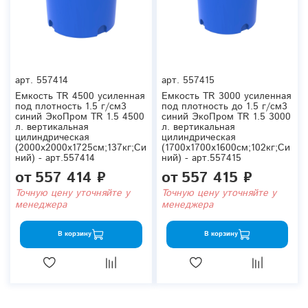
арт.
557414
арт.
557415
Емкость TR 4500 усиленная
Емкость TR 3000 усиленная
под плотность 1.5 г/см3
под плотность до 1.5 г/см3
синий ЭкоПром TR 1.5 4500
синий ЭкоПром TR 1.5 3000
л. вертикальная
л. вертикальная
цилиндрическая
цилиндрическая
(2000x2000x1725см;137кг;Си
(1700x1700x1600см;102кг;Си
ний) - арт.557414
ний) - арт.557415
от
557 414 ₽
от
557 415 ₽
Точную цену уточняйте у
Точную цену уточняйте у
менеджера
менеджера
В корзину
В корзину