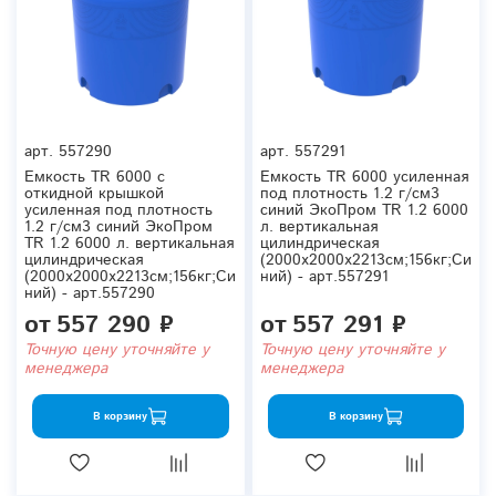
арт.
557290
арт.
557291
Емкость TR 6000 с
Емкость TR 6000 усиленная
откидной крышкой
под плотность 1.2 г/см3
усиленная под плотность
синий ЭкоПром TR 1.2 6000
1.2 г/см3 синий ЭкоПром
л. вертикальная
TR 1.2 6000 л. вертикальная
цилиндрическая
цилиндрическая
(2000x2000x2213см;156кг;Си
(2000x2000x2213см;156кг;Си
ний) - арт.557291
ний) - арт.557290
от
557 290 ₽
от
557 291 ₽
Точную цену уточняйте у
Точную цену уточняйте у
менеджера
менеджера
В корзину
В корзину