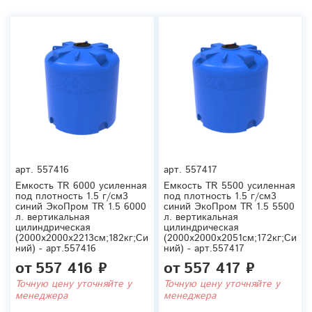
арт.
557416
арт.
557417
Емкость TR 6000 усиленная
Емкость TR 5500 усиленная
под плотность 1.5 г/см3
под плотность 1.5 г/см3
синий ЭкоПром TR 1.5 6000
синий ЭкоПром TR 1.5 5500
л. вертикальная
л. вертикальная
цилиндрическая
цилиндрическая
(2000x2000x2213см;182кг;Си
(2000x2000x2051см;172кг;Си
ний) - арт.557416
ний) - арт.557417
от
557 416 ₽
от
557 417 ₽
Точную цену уточняйте у
Точную цену уточняйте у
менеджера
менеджера