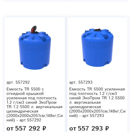
арт.
557292
арт.
557293
Емкость TR 5500 с
Емкость TR 5500 усиленная
откидной крышкой
под плотность 1.2 г/см3
усиленная под плотность
синий ЭкоПром TR 1.2 5500
1.2 г/см3 синий ЭкоПром
л. вертикальная
TR 1.2 5500 л. вертикальная
цилиндрическая
цилиндрическая
(2000x2000x2051см;148кг;Си
(2000x2000x2051см;148кг;Си
ний) - арт.557293
ний) - арт.557292
от
557 292 ₽
от
557 293 ₽