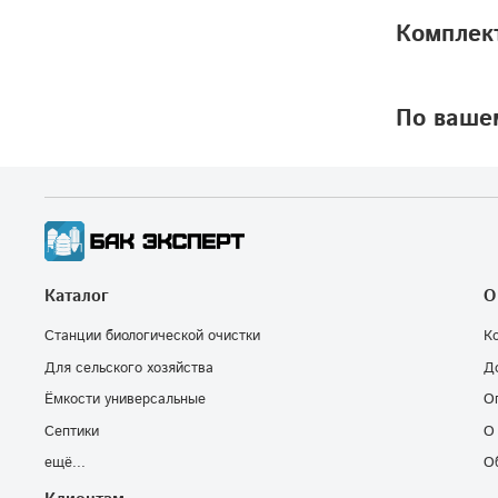
Комплек
По вашем
Каталог
О
Станции биологической очистки
К
Для сельского хозяйства
Д
Ёмкости универсальные
О
Септики
О
ещё...
О