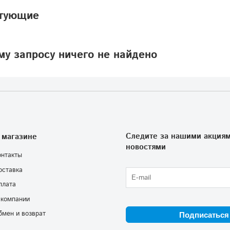
тующие
у запросу ничего не найдено
Следите за нашими акциям
 магазине
новостями
онтакты
оставка
плата
 компании
бмен и возврат
Подписаться