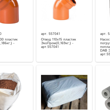
0
арт.
557041
арт.
5
30 пластик
Отвод 110х15 пластик
Насос
186кг;) -
ЭкоПром(0,169кг;) -
погру
0
арт.557041
попла
DAB Э
арт.5