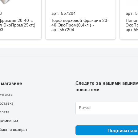
3
арт.
557204
арт.
5
фракция 20-40 в
Торф верховой фракция 20-
Пеноп
л ЭкоПром(25кг;)
40 ЭкоПром(0,4кг;) -
ЭкоПр
03
арт.557204
арт.5
Следите за нашими акциям
 магазине
новостями
онтакты
оставка
плата
 компании
бмен и возврат
Подписаться