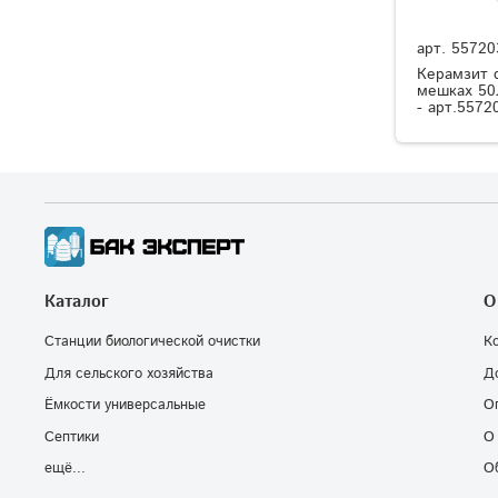
арт.
55720
Керамзит 
мешках 50
- арт.5572
Каталог
О
Станции биологической очистки
К
Для сельского хозяйства
Д
Ёмкости универсальные
О
Септики
О
ещё...
О