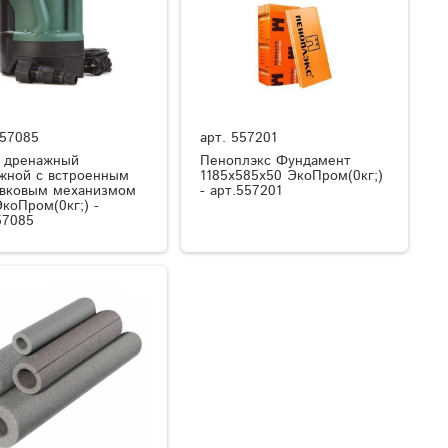
57085
арт.
557201
 дренажный
Пеноплэкс Фундамент
жной с встроенным
1185х585х50 ЭкоПром(0кг;)
вковым механизмом
- арт.557201
коПром(0кг;) -
57085