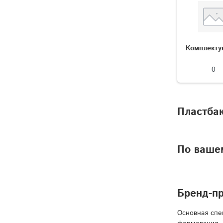
Комплект
0
Пластбак
По вашем
Бренд-п
Основная спе