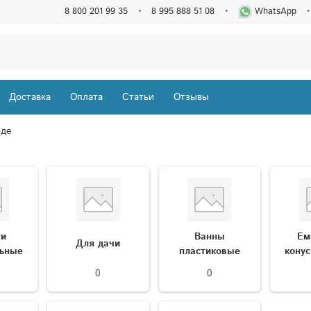
8 800 201 99 35
8 995 888 51 08
WhatsApp
Доставка
Оплата
Статьи
Отзывы
оде
ти
Ванны
Eм
Для дачи
льные
пластиковые
кoну
0
0