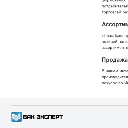
формования. 
потребителей
торговлей ре
Ассорти
«Пластбак» п
позиций, кот
ассортименте
Продажа 
В нашем инте
производител
покупок по И