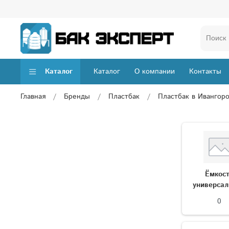
Каталог
Каталог
О компании
Контакты
Главная
Бренды
Пластбак
Пластбак в Ивангор
Ёмкос
универса
0