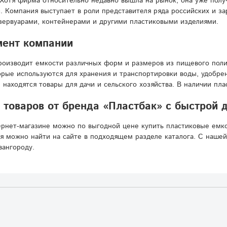
Хотя фирма относительно недавно вышла на рынок, она уже полу
. Компания выступает в роли представителя ряда российских и з
зервуарами, контейнерами и другими пластиковыми изделиями.
мент компании
роизводит емкости различных форм и размеров из пищевого пол
орые используются для хранения и транспортировки воды, удобре
 находятся товары для дачи и сельского хозяйства. В наличии п
товаров от бренда «Пластбак» с быстрой 
рнет-магазине можно по выгодной цене купить пластиковые емко
я можно найти на сайте в подходящем разделе каталога. С наше
вангороду.