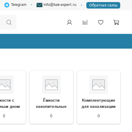
Telegram
info@bak-expert.ru
Обратная связь
кocти c
Ёмкости
Комплектующие
cным днoм
накопительные
для канализации
0
0
0