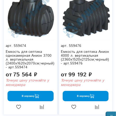
арт.
559474
арт.
559476
Емкость для септика
Емкость для септика Анион
однокамерная Анион 3700
4000 л. вертикальная
л. вертикальная
(2360x1520x2125см;черный)
(2400x1620x2070см;черный)
- арт.559476
- арт.559474
от
75 564 ₽
от
99 192 ₽
Точную цену уточняйте у
Точную цену уточняйте у
менеджера
менеджера
В корзину
В корзину