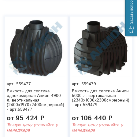
Задать вопрос
арт.
559477
арт.
559479
Емкость для септика
Емкость для септика Анион
однокамерная Анион 4900
5000 л. вертикальная
л. вертикальная
(2340x1690x2300см;черный)
(2400x1970x2400см;черный)
- арт.559479
- арт.559477
от
95 424 ₽
от
106 440 ₽
Точную цену уточняйте у
Точную цену уточняйте у
менеджера
менеджера