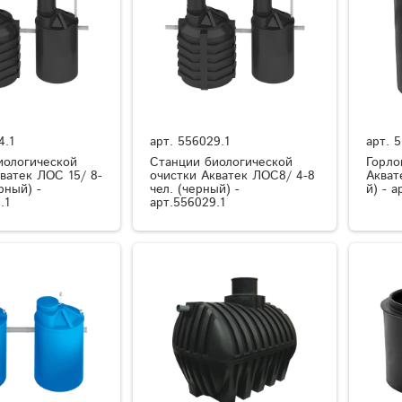
4.1
арт.
556029.1
арт.
5
иологической
Станции биологической
Горло
ватек ЛОС 15/ 8-
очистки Акватек ЛОС8/ 4-8
Акват
рный) -
чел. (черный) -
й) - а
.1
арт.556029.1