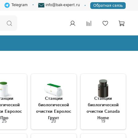
Telegram
info@bak-expert.ru
Обратная связь
танции
Станции
Станции
огической
биологической
биологической
ки Евролос
очистки Евролос
очистки Canada
Про
Грунт
Home
25
20
19