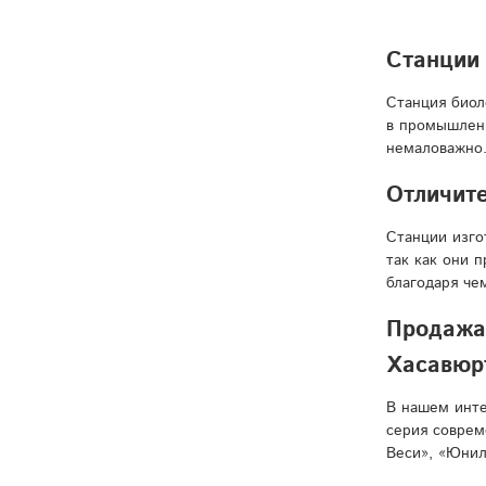
Станции 
Станция биол
в промышленн
немаловажно
Отличите
Станции изго
так как они 
благодаря че
Продажа 
Хасавюр
В нашем инте
серия соврем
Веси», «Юнил