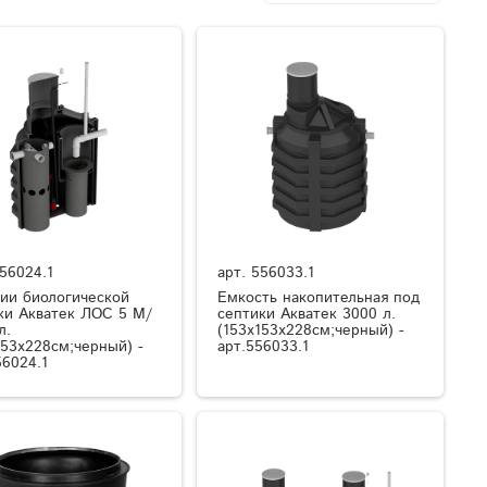
56024.1
арт.
556033.1
ии биологической
Емкость накопительная под
ки Акватек ЛОС 5 М/
септики Акватек 3000 л.
л.
(153x153x228см;черный) -
153x228см;черный) -
арт.556033.1
56024.1