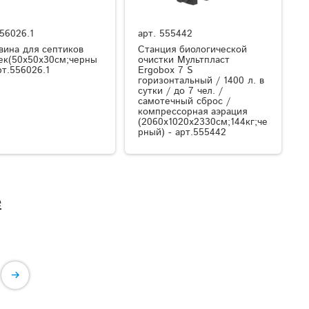
56026.1
арт.
555442
вина для септиков
Станция биологической
ек(50x50x30см;черны
очистки Мультпласт
рт.556026.1
Ergobox 7 S
горизонтальный / 1400 л. в
сутки / до 7 чел. /
самотечный сброс /
компрессорная аэрация
(2060x1020x2330см;144кг;че
рный) - арт.555442
е