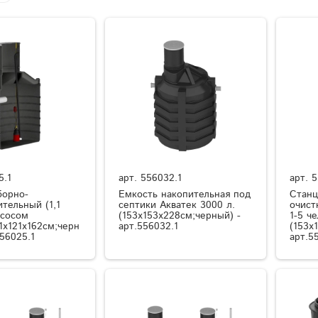
5.1
арт.
556032.1
арт.
5
борно-
Емкость накопительная под
Станц
тельный (1,1
септики Акватек 3000 л.
очист
асосом
(153x153x228см;черный) -
1-5 че
1x121x162см;черн
арт.556032.1
(153x
556025.1
арт.5