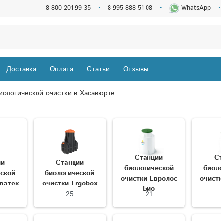
8 800 201 99 35
8 995 888 51 08
WhatsApp
Доставка
Оплата
Статьи
Отзывы
иологической очистки в Хасавюрте
Станции
С
ии
Станции
биологической
биол
еской
биологической
очистки Евролос
очист
ватек
очистки Ergobox
Био
25
21