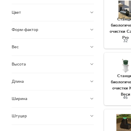
Цвет
Станц
биологич
Форм-фактор
очистки C
Pro
32
Вес
Высота
Станц
Длина
биологич
очистки 
Веси
46
Ширина
Штуцер