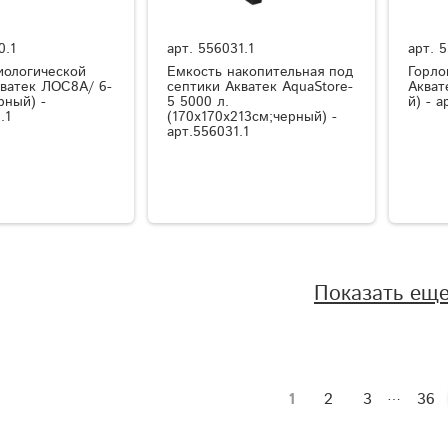
0.1
арт.
556031.1
арт.
5
иологической
Емкость накопительная под
Горло
кватек ЛОС8A/ 6-
септики Акватек AquaStore-
Акват
рный) -
5 5000 л.
й) - а
.1
(170x170x213см;черный) -
арт.556031.1
Показать ещ
…
1
2
3
36