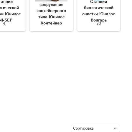
танции
Станции
сооружения
огической
биологической
контейнерного
ки Юнилос
очистки Юнилос
типа Юнилос
NI-SEP
Волгарь
Контейнер
4
4
20