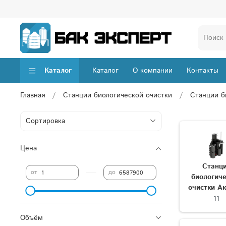
Каталог
Каталог
О компании
Контакты
Главная
Станции биологической очистки
Станции б
Цена
Станц
—
от
до
биологич
очистки Ак
11
Объём