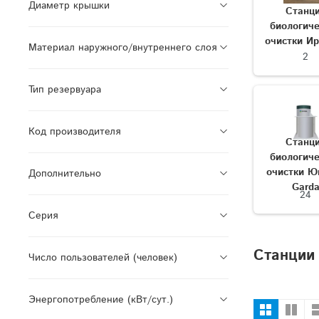
Диаметр крышки
Станц
биологич
очистки И
Материал наружного/внутреннего слоя
2
Тип резервуара
Код производителя
Станц
биологич
очистки Ю
Дополнительно
Gard
24
Серия
Станции 
Число пользователей (человек)
Энергопотребление (кВт/сут.)