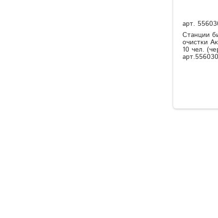
арт.
55603
Станции б
очистки А
10 чел. (че
арт.556030