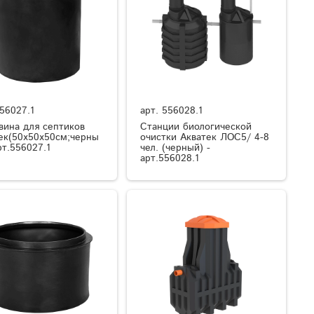
56027.1
арт.
556028.1
вина для септиков
Станции биологической
ек(50x50x50см;черны
очистки Акватек ЛОС5/ 4-8
рт.556027.1
чел. (черный) -
арт.556028.1