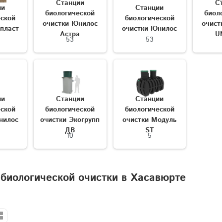
Станции
С
ии
Станции
биологической
биол
еской
биологической
очистки Юнилос
очист
рпласт
очистки Юнилос
Астра
U
53
53
ии
Станции
Станции
еской
биологической
биологической
нилос
очистки Экогрупп
очистки Модуль
a
ДВ
ST
10
5
биологической очистки в Хасавюрте