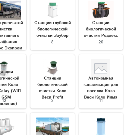
ационная
тановка
тупенчатой
Станции глубокой
Станции
чистки
биологической
биологической
ективного
очистки Заубер
очистки Родлекс
ьзования
18
8
20
ос Экопром
танции
огической
Станции
Автономная
тки Коло
биологической
канализация для
alay (WiFi
очистки Коло
поселка Коло
и GSM
Веси Profit
Веси Коло Илма
12
2
11
авление)
Очистные