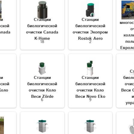
Аэр
ус
ии
Станции
Станции
многос
еской
биологической
биологической
о
anada
очистки Canada
очистки Экопром
колл
K-Home
Rostok Aero
пол
18
2
Еврол
С
ии
Станции
Станции
биол
еской
биологической
биологической
очис
Коло
очистки Коло
очистки Коло
Веси G
Веси Zörde
Веси Novo Eko
6
9
упр