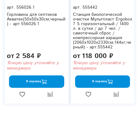
арт.
556026.1
арт.
555442
Горловина для септиков
Станция биологической
Акватек(50x50x30см;черный
очистки Мультпласт Ergobox
) - арт.556026.1
7 S горизонтальный / 1400
л. в сутки / до 7 чел. /
самотечный сброс /
компрессорная аэрация
(2060x1020x2330см;144кг;че
рный) - арт.555442
от
2 584 ₽
от
118 000 ₽
Точную цену уточняйте у
Точную цену уточняйте у
менеджера
менеджера
В корзину
В корзину