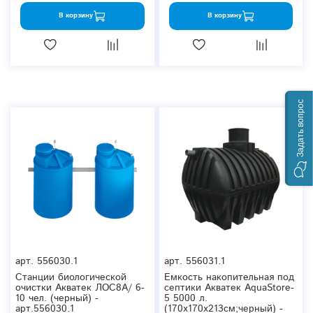
В корзину
В корзину
Задать вопрос
арт.
556030.1
арт.
556031.1
Станции биологической
Емкость накопительная под
очистки Акватек ЛОС8A/ 6-
септики Акватек AquaStore-
10 чел. (черный) -
5 5000 л.
арт.556030.1
(170x170x213см;черный) -