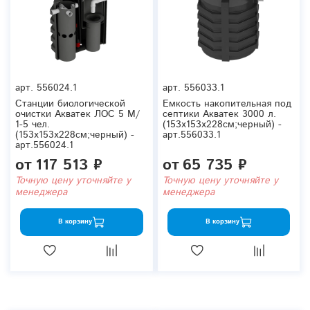
арт.
556024.1
арт.
556033.1
Станции биологической
Емкость накопительная под
очистки Акватек ЛОС 5 М/
септики Акватек 3000 л.
1-5 чел.
(153x153x228см;черный) -
(153x153x228см;черный) -
арт.556033.1
арт.556024.1
от
117 513 ₽
от
65 735 ₽
Точную цену уточняйте у
Точную цену уточняйте у
менеджера
менеджера
В корзину
В корзину