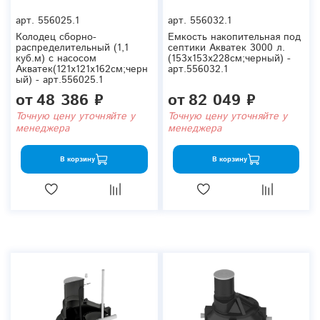
арт.
556025.1
арт.
556032.1
Колодец сборно-
Емкость накопительная под
распределительный (1,1
септики Акватек 3000 л.
куб.м) с насосом
(153x153x228см;черный) -
Акватек(121x121x162см;черн
арт.556032.1
ый) - арт.556025.1
от
48 386 ₽
от
82 049 ₽
Точную цену уточняйте у
Точную цену уточняйте у
менеджера
менеджера
В корзину
В корзину