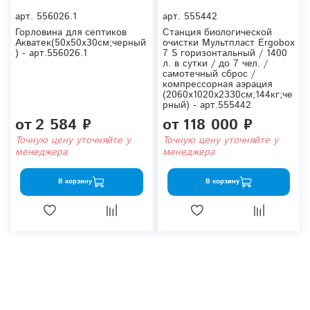
арт.
556026.1
арт.
555442
Горловина для септиков
Станция биологической
Акватек(50x50x30см;черный
очистки Мультпласт Ergobox
) - арт.556026.1
7 S горизонтальный / 1400
л. в сутки / до 7 чел. /
самотечный сброс /
компрессорная аэрация
(2060x1020x2330см;144кг;че
рный) - арт.555442
от
2 584 ₽
от
118 000 ₽
Точную цену уточняйте у
Точную цену уточняйте у
менеджера
менеджера
В корзину
В корзину