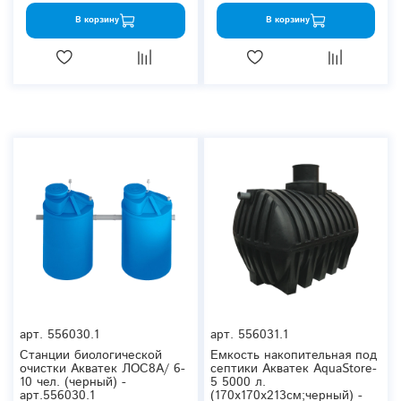
В корзину
В корзину
арт.
556030.1
арт.
556031.1
Станции биологической
Емкость накопительная под
очистки Акватек ЛОС8A/ 6-
септики Акватек AquaStore-
10 чел. (черный) -
5 5000 л.
арт.556030.1
(170x170x213см;черный) -