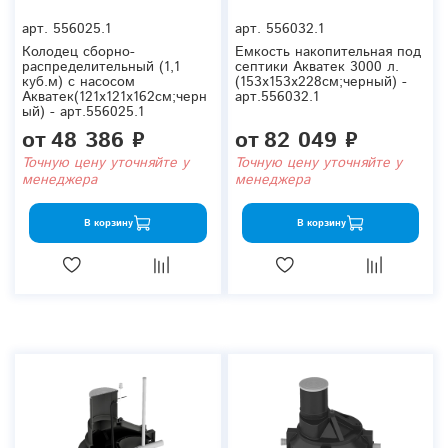
арт.
556025.1
арт.
556032.1
Колодец сборно-
Емкость накопительная под
распределительный (1,1
септики Акватек 3000 л.
куб.м) с насосом
(153x153x228см;черный) -
Акватек(121x121x162см;черн
арт.556032.1
ый) - арт.556025.1
от
48 386 ₽
от
82 049 ₽
Точную цену уточняйте у
Точную цену уточняйте у
менеджера
менеджера
В корзину
В корзину