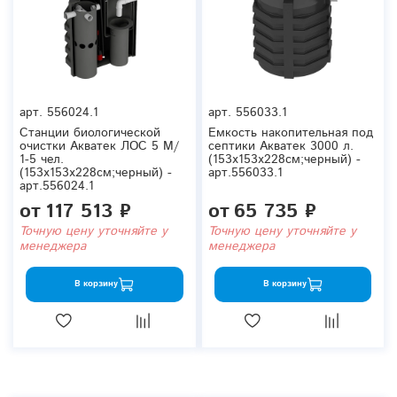
арт.
556024.1
арт.
556033.1
Станции биологической
Емкость накопительная под
очистки Акватек ЛОС 5 М/
септики Акватек 3000 л.
1-5 чел.
(153x153x228см;черный) -
(153x153x228см;черный) -
арт.556033.1
арт.556024.1
от
117 513 ₽
от
65 735 ₽
Точную цену уточняйте у
Точную цену уточняйте у
менеджера
менеджера
В корзину
В корзину