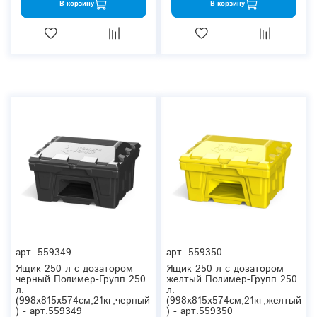
В корзину
В корзину
арт.
559349
арт.
559350
Ящик 250 л с дозатором
Ящик 250 л с дозатором
черный Полимер-Групп 250
желтый Полимер-Групп 250
л.
л.
(998x815x574см;21кг;черный
(998x815x574см;21кг;желтый
) - арт.559349
) - арт.559350