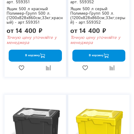
арт.
559351
арт.
559352
Ящик 500 л красный
Ящик 500 л серый
Полимер-Групп 500 л.
Полимер-Групп 500 л.
(1200x828x860см;33кг;красн
(1200x828x860см;33кг;серы
ый) - арт.559351
й) - арт.559352
от
14 400 ₽
от
14 400 ₽
Точную цену уточняйте у
Точную цену уточняйте у
менеджера
менеджера
В корзину
В корзину