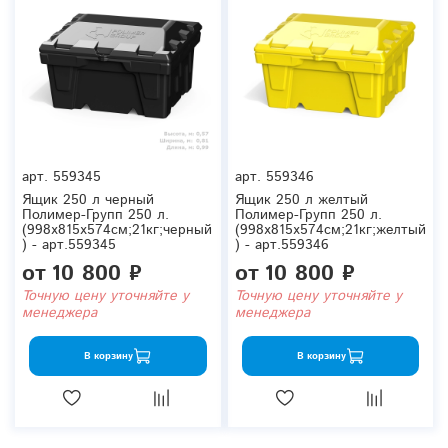
арт.
559345
арт.
559346
Ящик 250 л черный
Ящик 250 л желтый
Полимер-Групп 250 л.
Полимер-Групп 250 л.
(998x815x574см;21кг;черный
(998x815x574см;21кг;желтый
) - арт.559345
) - арт.559346
от
10 800 ₽
от
10 800 ₽
Точную цену уточняйте у
Точную цену уточняйте у
менеджера
менеджера
В корзину
В корзину