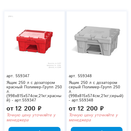
арт.
559347
арт.
559348
Ящик 250 л с дозатором
Ящик 250 л с дозатором
красный Полимер-Групп 250
серый Полимер-Групп 250
л.
л.
(998x815x574см;21кг;красны
(998x815x574см;21кг;серый)
й) - арт.559347
- арт.559348
от
12 200 ₽
от
12 200 ₽
Точную цену уточняйте у
Точную цену уточняйте у
менеджера
менеджера