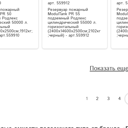
0
арт.
559912
арт.
5
 пожарный
Резервуар пожарный
Резер
 PR 50
ModulTank PR 55
Modul
 Родлекс
подземный Родлекс
подзе
еский 50000 л.
цилиндрический 55000 л.
цилин
льный
горизонтальный
гориз
0x2500см;1912кг;
(2400x14600x2500см;2102кг
(2400
арт.559910
;черный) - арт.559912
;черн
Показать ещ
1
2
3
4