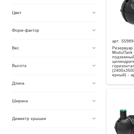
Цвет
Форм-фактор
арт.
55989
Резервуар
Вес
ModulTank
подземный
цилиндрич
Высота
горизонта
(2400x350
ерный) - а
Длина
Ширина
Диаметр крышки