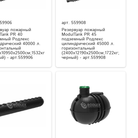
59906
арт.
559908
вуар пожарный
Резервуар пожарный
Tank PR 40
ModulTank PR 45
мный Родлекс
подземный Родлекс
дрический 40000 л.
цилиндрический 45000 л.
онтальный
горизонтальный
x10950x2500см;1532кг
(2400x12190x2500см;1722кг;
ый) - арт.559906
черный) - арт.559908