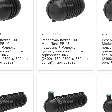
4
арт.
559896
арт.
5
 пожарный
Резервуар пожарный
Резер
 PR 10
ModulTank PR 15
Modul
 Родлекс
подземный Родлекс
подзе
еский 10000 л.
цилиндрический 15000 л.
цилин
льный
горизонтальный
гориз
0x2500см;392кг;ч
(2400x4750x2500см;582кг;ч
(2400
рт.559894
ерный) - арт.559896
ерный