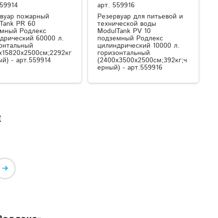
59914
арт.
559916
вуар пожарный
Резервуар для питьевой и
Tank PR 60
технической воды
мный Родлекс
ModulTank PV 10
дрический 60000 л.
подземный Родлекс
онтальный
цилиндрический 10000 л.
x15820x2500см;2292кг
горизонтальный
ый) - арт.559914
(2400x3500x2500см;392кг;ч
ерный) - арт.559916
е