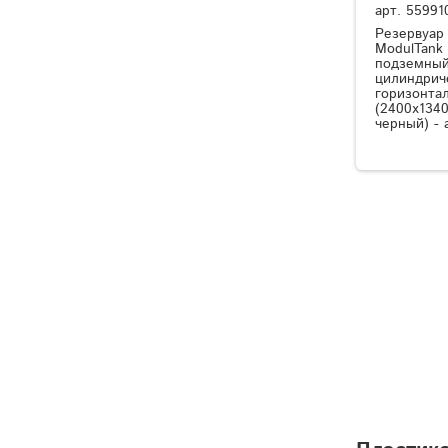
арт.
55991
Резервуар
ModulTank
подземный
цилиндрич
горизонта
(2400x1340
черный) - 