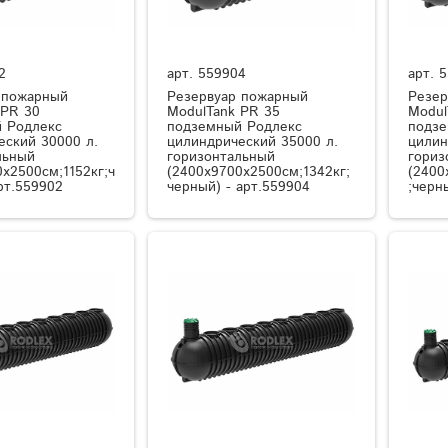
2
арт.
559904
арт.
5
 пожарный
Резервуар пожарный
Резер
 PR 30
ModulTank PR 35
Modul
 Родлекс
подземный Родлекс
подзе
еский 30000 л.
цилиндрический 35000 л.
цилин
льный
горизонтальный
гориз
x2500см;1152кг;ч
(2400x9700x2500см;1342кг;
(2400
рт.559902
черный) - арт.559904
;черн