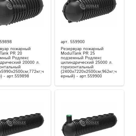
59898
арт.
559900
вуар пожарный
Резервуар пожарный
Tank PR 20
ModulTank PR 25
мный Родлекс
подземный Родлекс
дрический 20000 л.
цилиндрический 25000 л.
онтальный
горизонтальный
x5990x2500см;772кг;ч
(2400x7220x2500см;962кг;ч
) - арт.559898
ерный) - арт.559900