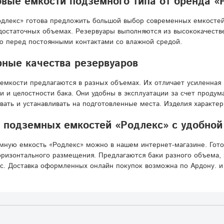
вые емкости подземного типа от бренда «
длекс» готова предложить большой выбор современных емкостей
достаточных объемах. Резервуары выполняются из высококачестве
ю перед постоянными контактами со влажной средой.
ные качества резервуаров
емкости предлагаются в разных объемах. Их отличает усиленная 
и и целостности бака. Они удобны в эксплуатации за счет проду
вать и устанавливать на подготовленные места. Изделия характе
подземных емкостей «Родлекс» с удобной 
мную емкость «Родлекс» можно в нашем интернет-магазине. Гот
ризонтального размещения. Предлагаются баки разного объема, 
с. Доставка оформленных онлайн покупок возможна по Ардону. и