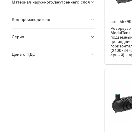
Материал наружного/внутреннего слоя
Код производителя
арт.
55990
Резервуар
ModulTank
Серия
подземный
цилиндрич
горизонта
(2400x8470
Цена с НДС
ерный) - а