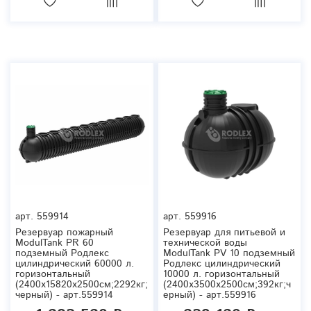
арт.
559914
арт.
559916
Резервуар пожарный
Резервуар для питьевой и
ModulTank PR 60
технической воды
подземный Родлекс
ModulTank PV 10 подземный
цилиндрический 60000 л.
Родлекс цилиндрический
горизонтальный
10000 л. горизонтальный
(2400x15820x2500см;2292кг;
(2400x3500x2500см;392кг;ч
черный) - арт.559914
ерный) - арт.559916