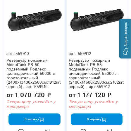
Задать вопрос
арт.
559910
арт.
559912
Резервуар пожарный
Резервуар пожарный
ModulTank PR 50
ModulTank PR 55
подземный Родлекс
подземный Родлекс
цилиндрический 50000 л.
цилиндрический 55000 л.
горизонтальный
горизонтальный
(2400x13400x2500см;1912кг;
(2400x14600x2500см;2102кг;
черный) - арт.559910
черный) - арт.559912
от
1 070 720 ₽
от
1 177 120 ₽
Точную цену уточняйте у
Точную цену уточняйте у
менеджера
менеджера
В корзину
В корзину