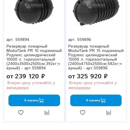
арт.
559894
арт.
559896
Резервуар пожарный
Резервуар пожарный
ModulTank PR 10 подземный
ModulTank PR 15 подземный
Родлекс цилиндрический
Родлекс цилиндрический
10000 л. горизонтальный
15000 л. горизонтальный
(2400x3500x2500см;392кг;ч
(2400x4750x2500см;582кг;ч
ерный) - арт.559894
ерный) - арт.559896
от
239 120 ₽
от
325 920 ₽
Точную цену уточняйте у
Точную цену уточняйте у
менеджера
менеджера
В корзину
В корзину