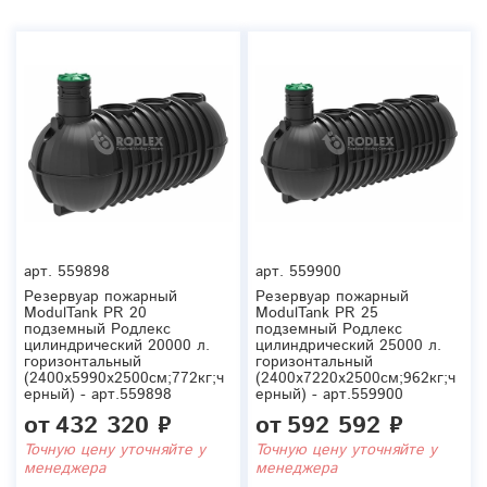
арт.
559898
арт.
559900
Резервуар пожарный
Резервуар пожарный
ModulTank PR 20
ModulTank PR 25
подземный Родлекс
подземный Родлекс
цилиндрический 20000 л.
цилиндрический 25000 л.
горизонтальный
горизонтальный
(2400x5990x2500см;772кг;ч
(2400x7220x2500см;962кг;ч
ерный) - арт.559898
ерный) - арт.559900
от
432 320 ₽
от
592 592 ₽
Точную цену уточняйте у
Точную цену уточняйте у
менеджера
менеджера