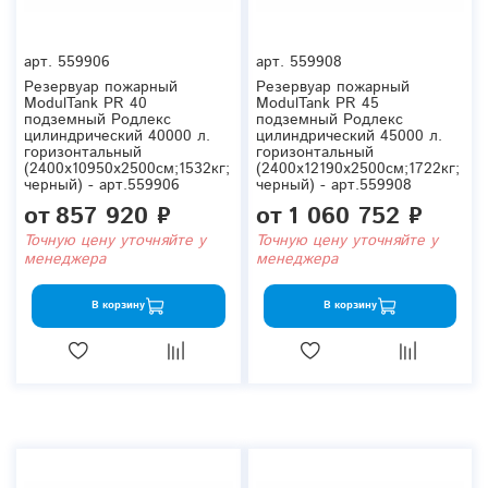
арт.
559906
арт.
559908
Резервуар пожарный
Резервуар пожарный
ModulTank PR 40
ModulTank PR 45
подземный Родлекс
подземный Родлекс
цилиндрический 40000 л.
цилиндрический 45000 л.
горизонтальный
горизонтальный
(2400x10950x2500см;1532кг;
(2400x12190x2500см;1722кг;
черный) - арт.559906
черный) - арт.559908
от
857 920 ₽
от
1 060 752 ₽
Точную цену уточняйте у
Точную цену уточняйте у
менеджера
менеджера
В корзину
В корзину