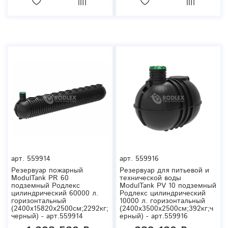
арт.
559914
арт.
559916
Резервуар пожарный
Резервуар для питьевой и
ModulTank PR 60
технической воды
подземный Родлекс
ModulTank PV 10 подземный
цилиндрический 60000 л.
Родлекс цилиндрический
горизонтальный
10000 л. горизонтальный
(2400x15820x2500см;2292кг;
(2400x3500x2500см;392кг;ч
черный) - арт.559914
ерный) - арт.559916