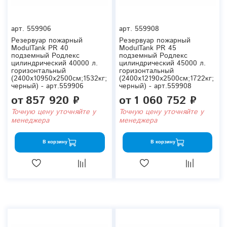
арт.
559906
арт.
559908
Резервуар пожарный
Резервуар пожарный
ModulTank PR 40
ModulTank PR 45
подземный Родлекс
подземный Родлекс
цилиндрический 40000 л.
цилиндрический 45000 л.
горизонтальный
горизонтальный
(2400x10950x2500см;1532кг;
(2400x12190x2500см;1722кг;
черный) - арт.559906
черный) - арт.559908
от
857 920 ₽
от
1 060 752 ₽
Точную цену уточняйте у
Точную цену уточняйте у
менеджера
менеджера
В корзину
В корзину