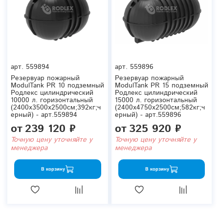
арт.
559894
арт.
559896
Резервуар пожарный
Резервуар пожарный
ModulTank PR 10 подземный
ModulTank PR 15 подземный
Родлекс цилиндрический
Родлекс цилиндрический
10000 л. горизонтальный
15000 л. горизонтальный
(2400x3500x2500см;392кг;ч
(2400x4750x2500см;582кг;ч
ерный) - арт.559894
ерный) - арт.559896
от
239 120 ₽
от
325 920 ₽
Точную цену уточняйте у
Точную цену уточняйте у
менеджера
менеджера
В корзину
В корзину