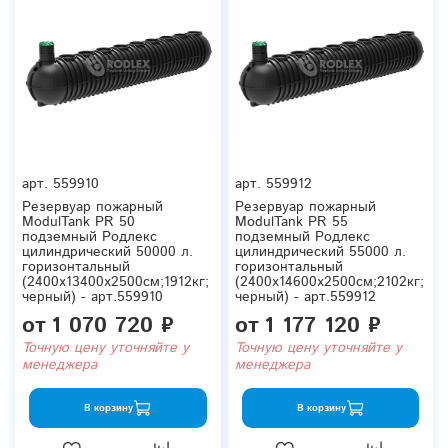
арт.
559910
арт.
559912
Резервуар пожарный
Резервуар пожарный
ModulTank PR 50
ModulTank PR 55
подземный Родлекс
подземный Родлекс
цилиндрический 50000 л.
цилиндрический 55000 л.
горизонтальный
горизонтальный
(2400x13400x2500см;1912кг;
(2400x14600x2500см;2102кг;
черный) - арт.559910
черный) - арт.559912
от
1 070 720 ₽
от
1 177 120 ₽
Точную цену уточняйте у
Точную цену уточняйте у
менеджера
менеджера
В корзину
В корзину