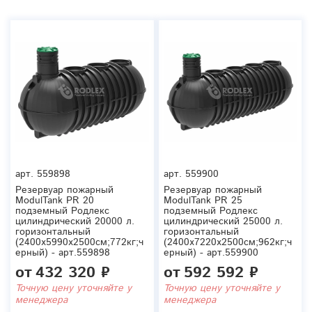
арт.
559898
арт.
559900
Резервуар пожарный
Резервуар пожарный
ModulTank PR 20
ModulTank PR 25
подземный Родлекс
подземный Родлекс
цилиндрический 20000 л.
цилиндрический 25000 л.
горизонтальный
горизонтальный
(2400x5990x2500см;772кг;ч
(2400x7220x2500см;962кг;ч
ерный) - арт.559898
ерный) - арт.559900
от
432 320 ₽
от
592 592 ₽
Точную цену уточняйте у
Точную цену уточняйте у
менеджера
менеджера