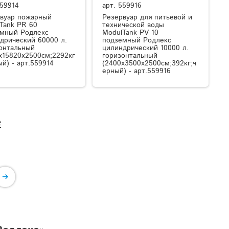
59914
арт.
559916
вуар пожарный
Резервуар для питьевой и
Tank PR 60
технической воды
мный Родлекс
ModulTank PV 10
дрический 60000 л.
подземный Родлекс
онтальный
цилиндрический 10000 л.
x15820x2500см;2292кг
горизонтальный
ый) - арт.559914
(2400x3500x2500см;392кг;ч
ерный) - арт.559916
е