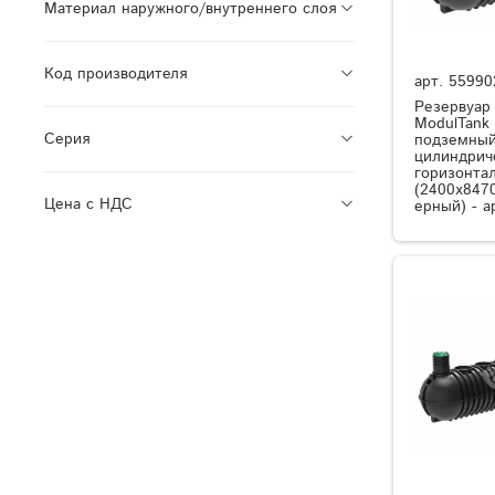
Материал наружного/внутреннего слоя
Код производителя
арт.
55990
Резервуар
ModulTank
Серия
подземный
цилиндрич
горизонта
(2400x8470
Цена с НДС
ерный) - а