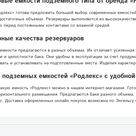
вые емкости подземного типа от бренда «
длекс» готова предложить большой выбор современных емкостей
достаточных объемах. Резервуары выполняются из высококачестве
ю перед постоянными контактами со влажной средой.
ные качества резервуаров
емкости предлагаются в разных объемах. Их отличает усиленная 
и и целостности бака. Они удобны в эксплуатации за счет проду
вать и устанавливать на подготовленные места. Изделия характе
подземных емкостей «Родлекс» с удобной 
мную емкость «Родлекс» можно в нашем интернет-магазине. Гот
ризонтального размещения. Предлагаются баки разного объема, 
с. Доставка оформленных онлайн покупок возможна по Энгельсу 