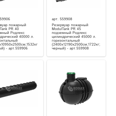
59906
арт.
559908
вуар пожарный
Резервуар пожарный
Tank PR 40
ModulTank PR 45
мный Родлекс
подземный Родлекс
дрический 40000 л.
цилиндрический 45000 л.
онтальный
горизонтальный
x10950x2500см;1532кг
(2400x12190x2500см;1722кг;
ый) - арт.559906
черный) - арт.559908