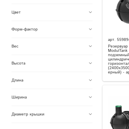
Цвет
Форм-фактор
арт.
55989
Резервуар
Вес
ModulTank
подземный
цилиндрич
Высота
горизонта
(2400x350
ерный) - а
Длина
Ширина
Диаметр крышки