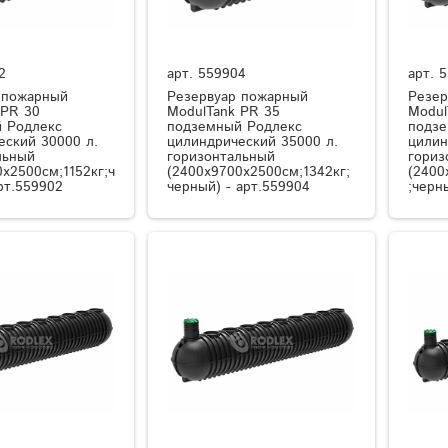
2
арт.
559904
арт.
5
 пожарный
Резервуар пожарный
Резер
 PR 30
ModulTank PR 35
Modul
 Родлекс
подземный Родлекс
подзе
еский 30000 л.
цилиндрический 35000 л.
цилин
льный
горизонтальный
гориз
x2500см;1152кг;ч
(2400x9700x2500см;1342кг;
(2400
рт.559902
черный) - арт.559904
;черн