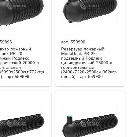
59898
арт.
559900
вуар пожарный
Резервуар пожарный
Tank PR 20
ModulTank PR 25
мный Родлекс
подземный Родлекс
дрический 20000 л.
цилиндрический 25000 л.
онтальный
горизонтальный
x5990x2500см;772кг;ч
(2400x7220x2500см;962кг;ч
) - арт.559898
ерный) - арт.559900