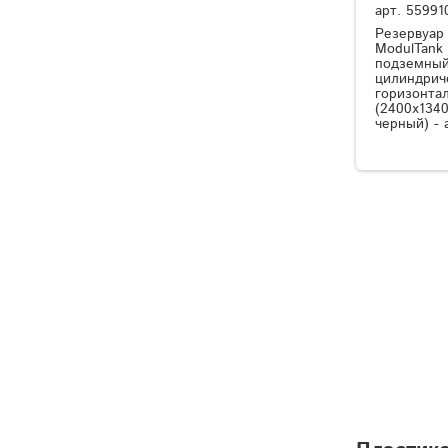
арт.
55991
Резервуар
ModulTank
подземный
цилиндрич
горизонта
(2400x1340
черный) - 