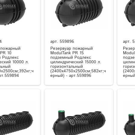
4
арт.
559896
арт.
5
 пожарный
Резервуар пожарный
Резер
 PR 10
ModulTank PR 15
Modul
 Родлекс
подземный Родлекс
подзе
еский 10000 л.
цилиндрический 15000 л.
цилин
льный
горизонтальный
гориз
0x2500см;392кг;ч
(2400x4750x2500см;582кг;ч
(2400
рт.559894
ерный) - арт.559896
ерный