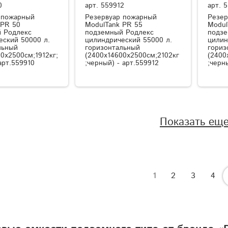
0
арт.
559912
арт.
5
 пожарный
Резервуар пожарный
Резер
 PR 50
ModulTank PR 55
Modul
 Родлекс
подземный Родлекс
подзе
еский 50000 л.
цилиндрический 55000 л.
цилин
льный
горизонтальный
гориз
0x2500см;1912кг;
(2400x14600x2500см;2102кг
(2400
арт.559910
;черный) - арт.559912
;черн
Показать ещ
1
2
3
4