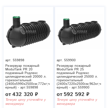
арт.
559898
арт.
559900
Резервуар пожарный
Резервуар пожарный
ModulTank PR 20
ModulTank PR 25
подземный Родлекс
подземный Родлекс
цилиндрический 20000 л.
цилиндрический 25000 л.
горизонтальный
горизонтальный
(2400x5990x2500см;772кг;ч
(2400x7220x2500см;962кг;ч
ерный) - арт.559898
ерный) - арт.559900
от
432 320 ₽
от
592 592 ₽
Точную цену уточняйте у
Точную цену уточняйте у
менеджера
менеджера