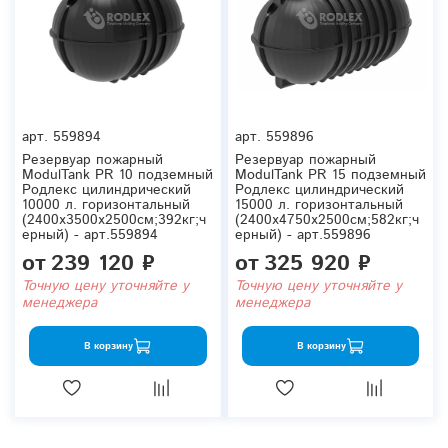
арт.
559894
арт.
559896
Резервуар пожарный
Резервуар пожарный
ModulTank PR 10 подземный
ModulTank PR 15 подземный
Родлекс цилиндрический
Родлекс цилиндрический
10000 л. горизонтальный
15000 л. горизонтальный
(2400x3500x2500см;392кг;ч
(2400x4750x2500см;582кг;ч
ерный) - арт.559894
ерный) - арт.559896
от
239 120 ₽
от
325 920 ₽
Точную цену уточняйте у
Точную цену уточняйте у
менеджера
менеджера
В корзину
В корзину