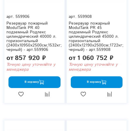
арт.
559906
арт.
559908
Резервуар пожарный
Резервуар пожарный
ModulTank PR 40
ModulTank PR 45
подземный Родлекс
подземный Родлекс
цилиндрический 40000 л.
цилиндрический 45000 л.
горизонтальный
горизонтальный
(2400x10950x2500см;1532кг;
(2400x12190x2500см;1722кг;
черный) - арт.559906
черный) - арт.559908
от
857 920 ₽
от
1 060 752 ₽
Точную цену уточняйте у
Точную цену уточняйте у
менеджера
менеджера
В корзину
В корзину