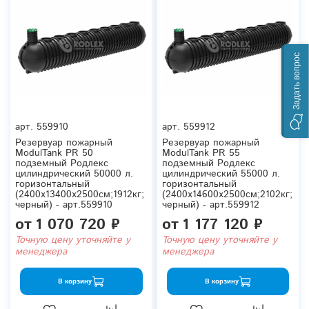
Задать вопрос
арт.
559910
арт.
559912
Резервуар пожарный
Резервуар пожарный
ModulTank PR 50
ModulTank PR 55
подземный Родлекс
подземный Родлекс
цилиндрический 50000 л.
цилиндрический 55000 л.
горизонтальный
горизонтальный
(2400x13400x2500см;1912кг;
(2400x14600x2500см;2102кг;
черный) - арт.559910
черный) - арт.559912
от
1 070 720 ₽
от
1 177 120 ₽
Точную цену уточняйте у
Точную цену уточняйте у
менеджера
менеджера
В корзину
В корзину