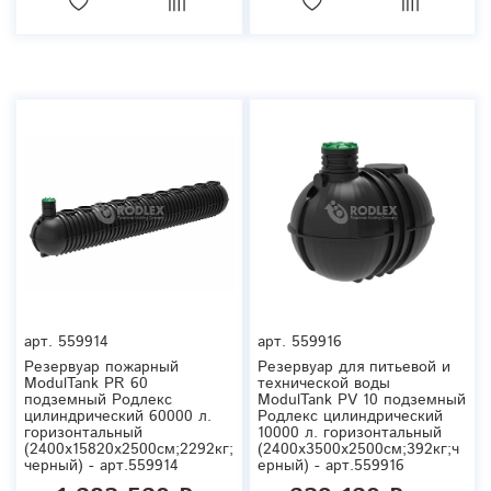
арт.
559914
арт.
559916
Резервуар пожарный
Резервуар для питьевой и
ModulTank PR 60
технической воды
подземный Родлекс
ModulTank PV 10 подземный
цилиндрический 60000 л.
Родлекс цилиндрический
горизонтальный
10000 л. горизонтальный
(2400x15820x2500см;2292кг;
(2400x3500x2500см;392кг;ч
черный) - арт.559914
ерный) - арт.559916