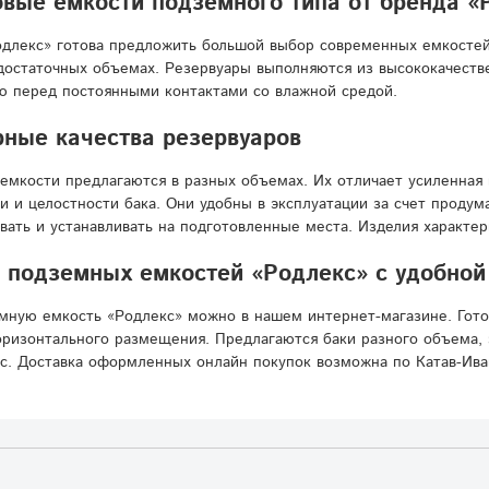
вые емкости подземного типа от бренда «
длекс» готова предложить большой выбор современных емкостей
достаточных объемах. Резервуары выполняются из высококачестве
ю перед постоянными контактами со влажной средой.
ные качества резервуаров
емкости предлагаются в разных объемах. Их отличает усиленная 
и и целостности бака. Они удобны в эксплуатации за счет проду
вать и устанавливать на подготовленные места. Изделия характе
подземных емкостей «Родлекс» с удобной 
мную емкость «Родлекс» можно в нашем интернет-магазине. Гот
ризонтального размещения. Предлагаются баки разного объема, 
с. Доставка оформленных онлайн покупок возможна по Катав-Иван