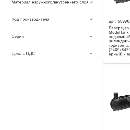
Материал наружного/внутреннего слоя
Код производителя
арт.
55990
Резервуар
ModulTank
Серия
подземный
цилиндрич
горизонта
(2400x8470
Цена с НДС
ерный) - а