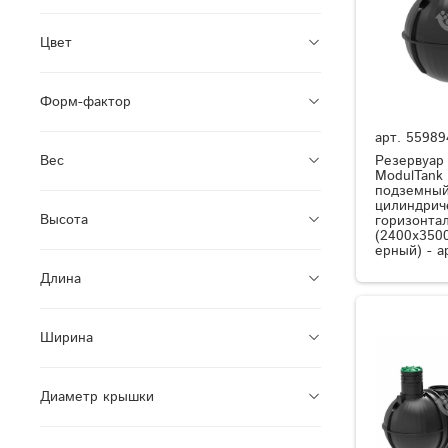
Цвет
Форм-фактор
арт.
55989
Резервуар
Вес
ModulTank
подземный
цилиндрич
Высота
горизонта
(2400x350
ерный) - а
Длина
Ширина
Диаметр крышки