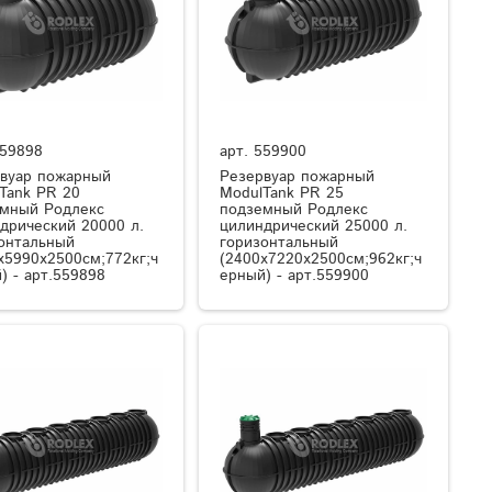
59898
арт.
559900
вуар пожарный
Резервуар пожарный
Tank PR 20
ModulTank PR 25
мный Родлекс
подземный Родлекс
дрический 20000 л.
цилиндрический 25000 л.
онтальный
горизонтальный
x5990x2500см;772кг;ч
(2400x7220x2500см;962кг;ч
) - арт.559898
ерный) - арт.559900