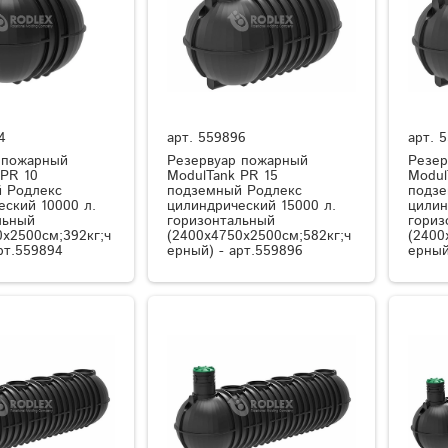
4
арт.
559896
арт.
5
 пожарный
Резервуар пожарный
Резер
 PR 10
ModulTank PR 15
Modul
 Родлекс
подземный Родлекс
подзе
еский 10000 л.
цилиндрический 15000 л.
цилин
льный
горизонтальный
гориз
0x2500см;392кг;ч
(2400x4750x2500см;582кг;ч
(2400
рт.559894
ерный) - арт.559896
ерный