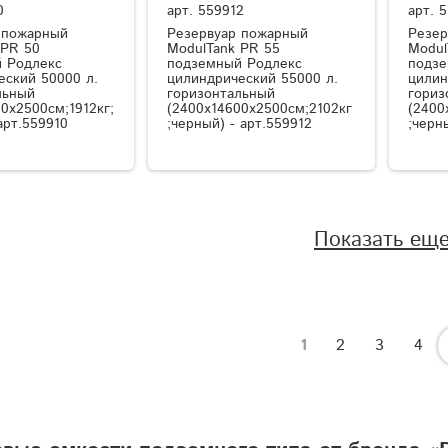
0
арт.
559912
арт.
5
 пожарный
Резервуар пожарный
Резер
 PR 50
ModulTank PR 55
Modul
 Родлекс
подземный Родлекс
подзе
еский 50000 л.
цилиндрический 55000 л.
цилин
льный
горизонтальный
гориз
0x2500см;1912кг;
(2400x14600x2500см;2102кг
(2400
арт.559910
;черный) - арт.559912
;черн
Показать ещ
1
2
3
4