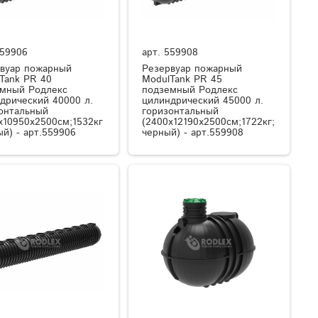
59906
арт.
559908
вуар пожарный
Резервуар пожарный
Tank PR 40
ModulTank PR 45
мный Родлекс
подземный Родлекс
дрический 40000 л.
цилиндрический 45000 л.
онтальный
горизонтальный
x10950x2500см;1532кг
(2400x12190x2500см;1722кг;
ый) - арт.559906
черный) - арт.559908