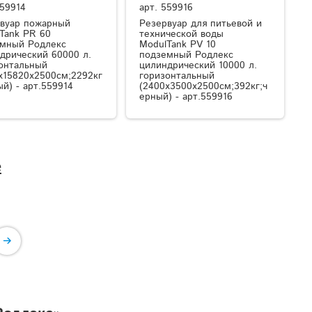
59914
арт.
559916
вуар пожарный
Резервуар для питьевой и
Tank PR 60
технической воды
мный Родлекс
ModulTank PV 10
дрический 60000 л.
подземный Родлекс
онтальный
цилиндрический 10000 л.
x15820x2500см;2292кг
горизонтальный
ый) - арт.559914
(2400x3500x2500см;392кг;ч
ерный) - арт.559916
е