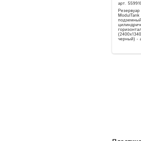
арт.
55991
Резервуар
ModulTank
подземный
цилиндрич
горизонта
(2400x1340
черный) - 