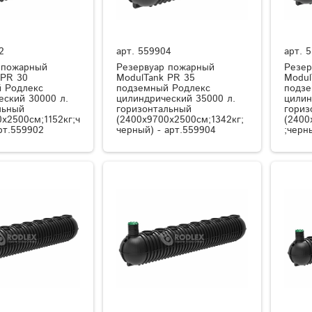
2
арт.
559904
арт.
5
 пожарный
Резервуар пожарный
Резер
 PR 30
ModulTank PR 35
Modul
 Родлекс
подземный Родлекс
подзе
еский 30000 л.
цилиндрический 35000 л.
цилин
льный
горизонтальный
гориз
x2500см;1152кг;ч
(2400x9700x2500см;1342кг;
(2400
рт.559902
черный) - арт.559904
;черн