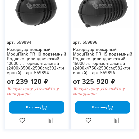
арт.
559894
арт.
559896
Резервуар пожарный
Резервуар пожарный
ModulTank PR 10 подземный
ModulTank PR 15 подземный
Родлекс цилиндрический
Родлекс цилиндрический
10000 л. горизонтальный
15000 л. горизонтальный
(2400x3500x2500см;392кг;ч
(2400x4750x2500см;582кг;ч
ерный) - арт.559894
ерный) - арт.559896
от
239 120 ₽
от
325 920 ₽
Точную цену уточняйте у
Точную цену уточняйте у
менеджера
менеджера
В корзину
В корзину