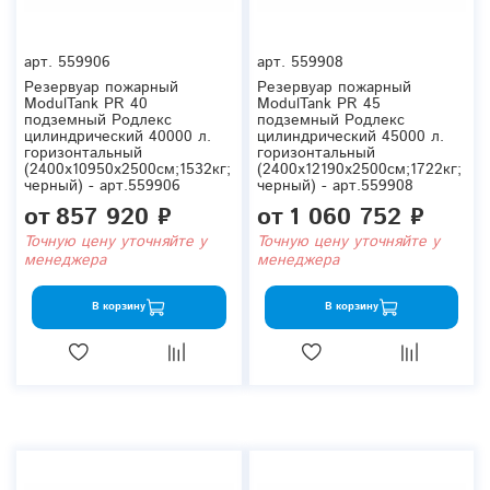
арт.
559906
арт.
559908
Резервуар пожарный
Резервуар пожарный
ModulTank PR 40
ModulTank PR 45
подземный Родлекс
подземный Родлекс
цилиндрический 40000 л.
цилиндрический 45000 л.
горизонтальный
горизонтальный
(2400x10950x2500см;1532кг;
(2400x12190x2500см;1722кг;
черный) - арт.559906
черный) - арт.559908
от
857 920 ₽
от
1 060 752 ₽
Точную цену уточняйте у
Точную цену уточняйте у
менеджера
менеджера
В корзину
В корзину