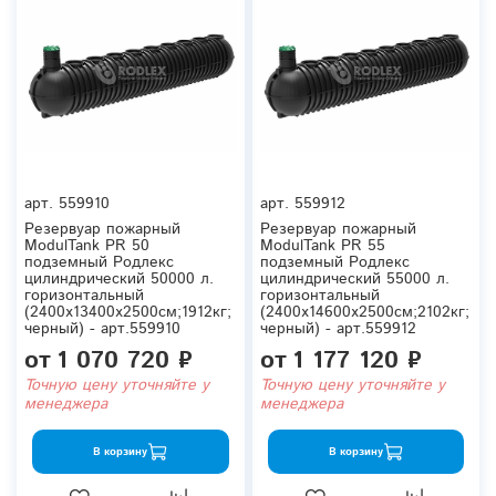
арт.
559910
арт.
559912
Резервуар пожарный
Резервуар пожарный
ModulTank PR 50
ModulTank PR 55
подземный Родлекс
подземный Родлекс
цилиндрический 50000 л.
цилиндрический 55000 л.
горизонтальный
горизонтальный
(2400x13400x2500см;1912кг;
(2400x14600x2500см;2102кг;
черный) - арт.559910
черный) - арт.559912
от
1 070 720 ₽
от
1 177 120 ₽
Точную цену уточняйте у
Точную цену уточняйте у
менеджера
менеджера
В корзину
В корзину