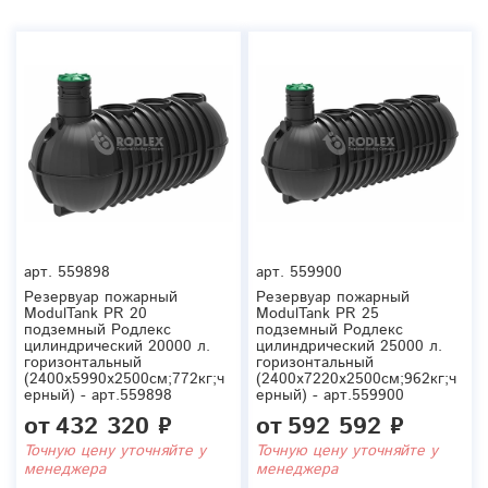
арт.
559898
арт.
559900
Резервуар пожарный
Резервуар пожарный
ModulTank PR 20
ModulTank PR 25
подземный Родлекс
подземный Родлекс
цилиндрический 20000 л.
цилиндрический 25000 л.
горизонтальный
горизонтальный
(2400x5990x2500см;772кг;ч
(2400x7220x2500см;962кг;ч
ерный) - арт.559898
ерный) - арт.559900
от
432 320 ₽
от
592 592 ₽
Точную цену уточняйте у
Точную цену уточняйте у
менеджера
менеджера