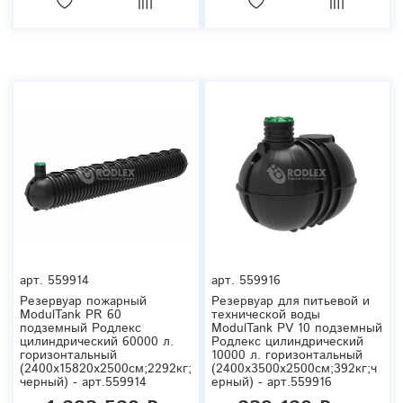
арт.
559914
арт.
559916
Резервуар пожарный
Резервуар для питьевой и
ModulTank PR 60
технической воды
подземный Родлекс
ModulTank PV 10 подземный
цилиндрический 60000 л.
Родлекс цилиндрический
горизонтальный
10000 л. горизонтальный
(2400x15820x2500см;2292кг;
(2400x3500x2500см;392кг;ч
черный) - арт.559914
ерный) - арт.559916