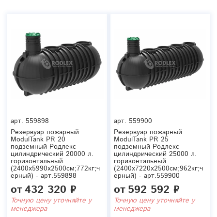
арт.
559898
арт.
559900
Резервуар пожарный
Резервуар пожарный
ModulTank PR 20
ModulTank PR 25
подземный Родлекс
подземный Родлекс
цилиндрический 20000 л.
цилиндрический 25000 л.
горизонтальный
горизонтальный
(2400x5990x2500см;772кг;ч
(2400x7220x2500см;962кг;ч
ерный) - арт.559898
ерный) - арт.559900
от
432 320 ₽
от
592 592 ₽
Точную цену уточняйте у
Точную цену уточняйте у
менеджера
менеджера