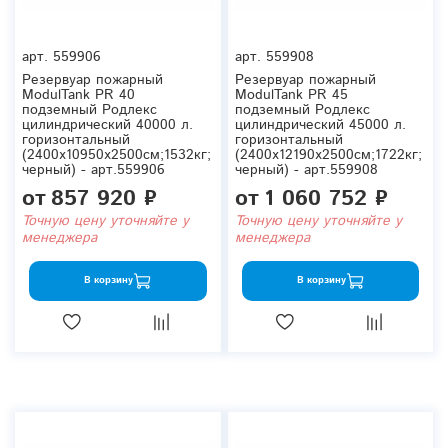
арт.
559906
арт.
559908
Резервуар пожарный
Резервуар пожарный
ModulTank PR 40
ModulTank PR 45
подземный Родлекс
подземный Родлекс
цилиндрический 40000 л.
цилиндрический 45000 л.
горизонтальный
горизонтальный
(2400x10950x2500см;1532кг;
(2400x12190x2500см;1722кг;
черный) - арт.559906
черный) - арт.559908
от
857 920 ₽
от
1 060 752 ₽
Точную цену уточняйте у
Точную цену уточняйте у
менеджера
менеджера
В корзину
В корзину