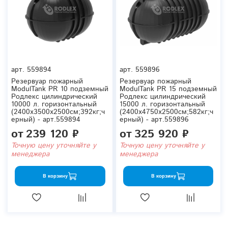
арт.
559894
арт.
559896
Резервуар пожарный
Резервуар пожарный
ModulTank PR 10 подземный
ModulTank PR 15 подземный
Родлекс цилиндрический
Родлекс цилиндрический
10000 л. горизонтальный
15000 л. горизонтальный
(2400x3500x2500см;392кг;ч
(2400x4750x2500см;582кг;ч
ерный) - арт.559894
ерный) - арт.559896
от
239 120 ₽
от
325 920 ₽
Точную цену уточняйте у
Точную цену уточняйте у
менеджера
менеджера
В корзину
В корзину