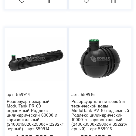
арт.
559914
арт.
559916
Резервуар пожарный
Резервуар для питьевой и
ModulTank PR 60
технической воды
подземный Родлекс
ModulTank PV 10 подземный
цилиндрический 60000 л.
Родлекс цилиндрический
горизонтальный
10000 л. горизонтальный
(2400x15820x2500см;2292кг;
(2400x3500x2500см;392кг;ч
черный) - арт.559914
ерный) - арт.559916