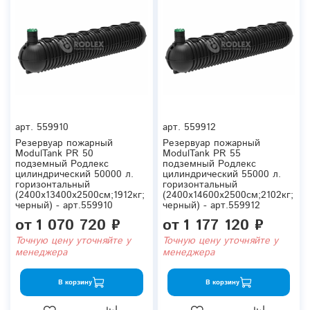
арт.
559910
арт.
559912
Резервуар пожарный
Резервуар пожарный
ModulTank PR 50
ModulTank PR 55
подземный Родлекс
подземный Родлекс
цилиндрический 50000 л.
цилиндрический 55000 л.
горизонтальный
горизонтальный
(2400x13400x2500см;1912кг;
(2400x14600x2500см;2102кг;
черный) - арт.559910
черный) - арт.559912
от
1 070 720 ₽
от
1 177 120 ₽
Точную цену уточняйте у
Точную цену уточняйте у
менеджера
менеджера
В корзину
В корзину