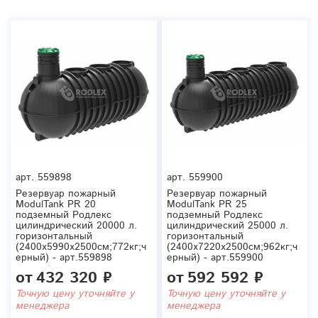
арт.
559898
арт.
559900
Резервуар пожарный
Резервуар пожарный
ModulTank PR 20
ModulTank PR 25
подземный Родлекс
подземный Родлекс
цилиндрический 20000 л.
цилиндрический 25000 л.
горизонтальный
горизонтальный
(2400x5990x2500см;772кг;ч
(2400x7220x2500см;962кг;ч
ерный) - арт.559898
ерный) - арт.559900
от
432 320 ₽
от
592 592 ₽
Точную цену уточняйте у
Точную цену уточняйте у
менеджера
менеджера