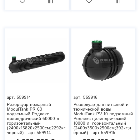
арт.
559914
арт.
559916
Резервуар пожарный
Резервуар для питьевой и
ModulTank PR 60
технической воды
подземный Родлекс
ModulTank PV 10 подземный
цилиндрический 60000 л.
Родлекс цилиндрический
горизонтальный
10000 л. горизонтальный
(2400x15820x2500см;2292кг;
(2400x3500x2500см;392кг;ч
черный) - арт.559914
ерный) - арт.559916