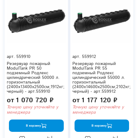
арт.
559910
арт.
559912
Резервуар пожарный
Резервуар пожарный
ModulTank PR 50
ModulTank PR 55
подземный Родлекс
подземный Родлекс
цилиндрический 50000 л.
цилиндрический 55000 л.
горизонтальный
горизонтальный
(2400x13400x2500см;1912кг;
(2400x14600x2500см;2102кг;
черный) - арт.559910
черный) - арт.559912
от
1 070 720 ₽
от
1 177 120 ₽
Точную цену уточняйте у
Точную цену уточняйте у
менеджера
менеджера
В корзину
В корзину