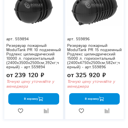
арт.
559894
арт.
559896
Резервуар пожарный
Резервуар пожарный
ModulTank PR 10 подземный
ModulTank PR 15 подземный
Родлекс цилиндрический
Родлекс цилиндрический
10000 л. горизонтальный
15000 л. горизонтальный
(2400x3500x2500см;392кг;ч
(2400x4750x2500см;582кг;ч
ерный) - арт.559894
ерный) - арт.559896
от
239 120 ₽
от
325 920 ₽
Точную цену уточняйте у
Точную цену уточняйте у
менеджера
менеджера
В корзину
В корзину