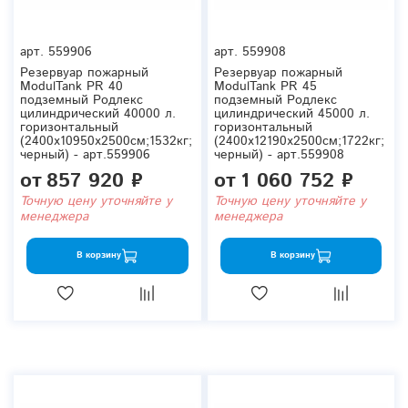
арт.
559906
арт.
559908
Резервуар пожарный
Резервуар пожарный
ModulTank PR 40
ModulTank PR 45
подземный Родлекс
подземный Родлекс
цилиндрический 40000 л.
цилиндрический 45000 л.
горизонтальный
горизонтальный
(2400x10950x2500см;1532кг;
(2400x12190x2500см;1722кг;
черный) - арт.559906
черный) - арт.559908
от
857 920 ₽
от
1 060 752 ₽
Точную цену уточняйте у
Точную цену уточняйте у
менеджера
менеджера
В корзину
В корзину