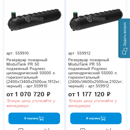
Задать вопрос
арт.
559910
арт.
559912
Резервуар пожарный
Резервуар пожарный
ModulTank PR 50
ModulTank PR 55
подземный Родлекс
подземный Родлекс
цилиндрический 50000 л.
цилиндрический 55000 л.
горизонтальный
горизонтальный
(2400x13400x2500см;1912кг;
(2400x14600x2500см;2102кг;
черный) - арт.559910
черный) - арт.559912
от
1 070 720 ₽
от
1 177 120 ₽
Точную цену уточняйте у
Точную цену уточняйте у
менеджера
менеджера
В корзину
В корзину