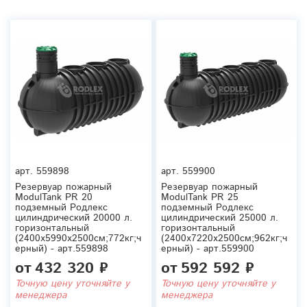
арт.
559898
арт.
559900
Резервуар пожарный
Резервуар пожарный
ModulTank PR 20
ModulTank PR 25
подземный Родлекс
подземный Родлекс
цилиндрический 20000 л.
цилиндрический 25000 л.
горизонтальный
горизонтальный
(2400x5990x2500см;772кг;ч
(2400x7220x2500см;962кг;ч
ерный) - арт.559898
ерный) - арт.559900
от
432 320 ₽
от
592 592 ₽
Точную цену уточняйте у
Точную цену уточняйте у
менеджера
менеджера