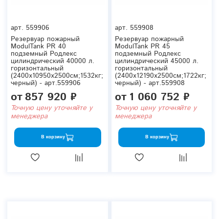
арт.
559906
арт.
559908
Резервуар пожарный
Резервуар пожарный
ModulTank PR 40
ModulTank PR 45
подземный Родлекс
подземный Родлекс
цилиндрический 40000 л.
цилиндрический 45000 л.
горизонтальный
горизонтальный
(2400x10950x2500см;1532кг;
(2400x12190x2500см;1722кг;
черный) - арт.559906
черный) - арт.559908
от
857 920 ₽
от
1 060 752 ₽
Точную цену уточняйте у
Точную цену уточняйте у
менеджера
менеджера
В корзину
В корзину