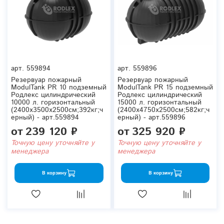
арт.
559894
арт.
559896
Резервуар пожарный
Резервуар пожарный
ModulTank PR 10 подземный
ModulTank PR 15 подземный
Родлекс цилиндрический
Родлекс цилиндрический
10000 л. горизонтальный
15000 л. горизонтальный
(2400x3500x2500см;392кг;ч
(2400x4750x2500см;582кг;ч
ерный) - арт.559894
ерный) - арт.559896
от
239 120 ₽
от
325 920 ₽
Точную цену уточняйте у
Точную цену уточняйте у
менеджера
менеджера
В корзину
В корзину