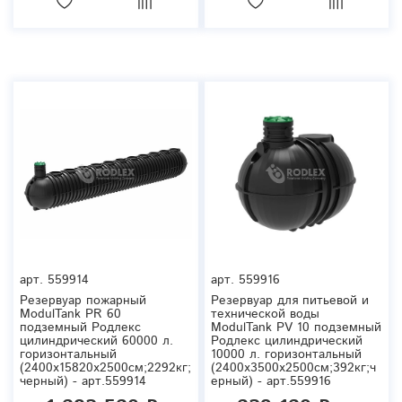
арт.
559914
арт.
559916
Резервуар пожарный
Резервуар для питьевой и
ModulTank PR 60
технической воды
подземный Родлекс
ModulTank PV 10 подземный
цилиндрический 60000 л.
Родлекс цилиндрический
горизонтальный
10000 л. горизонтальный
(2400x15820x2500см;2292кг;
(2400x3500x2500см;392кг;ч
черный) - арт.559914
ерный) - арт.559916