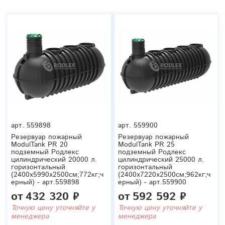
арт.
559898
арт.
559900
Резервуар пожарный
Резервуар пожарный
ModulTank PR 20
ModulTank PR 25
подземный Родлекс
подземный Родлекс
цилиндрический 20000 л.
цилиндрический 25000 л.
горизонтальный
горизонтальный
(2400x5990x2500см;772кг;ч
(2400x7220x2500см;962кг;ч
ерный) - арт.559898
ерный) - арт.559900
от
432 320 ₽
от
592 592 ₽
Точную цену уточняйте у
Точную цену уточняйте у
менеджера
менеджера