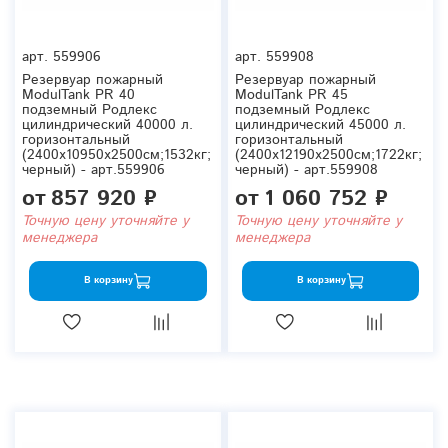
арт.
559906
арт.
559908
Резервуар пожарный
Резервуар пожарный
ModulTank PR 40
ModulTank PR 45
подземный Родлекс
подземный Родлекс
цилиндрический 40000 л.
цилиндрический 45000 л.
горизонтальный
горизонтальный
(2400x10950x2500см;1532кг;
(2400x12190x2500см;1722кг;
черный) - арт.559906
черный) - арт.559908
от
857 920 ₽
от
1 060 752 ₽
Точную цену уточняйте у
Точную цену уточняйте у
менеджера
менеджера
В корзину
В корзину