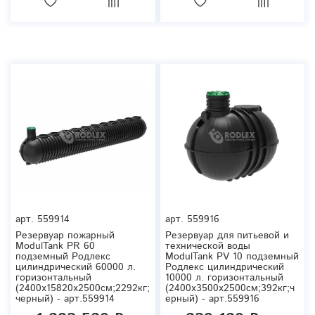
арт.
559914
арт.
559916
Резервуар пожарный
Резервуар для питьевой и
ModulTank PR 60
технической воды
подземный Родлекс
ModulTank PV 10 подземный
цилиндрический 60000 л.
Родлекс цилиндрический
горизонтальный
10000 л. горизонтальный
(2400x15820x2500см;2292кг;
(2400x3500x2500см;392кг;ч
черный) - арт.559914
ерный) - арт.559916