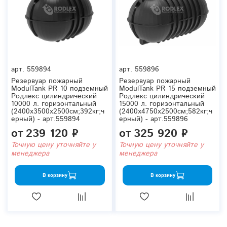
арт.
559894
арт.
559896
Резервуар пожарный
Резервуар пожарный
ModulTank PR 10 подземный
ModulTank PR 15 подземный
Родлекс цилиндрический
Родлекс цилиндрический
10000 л. горизонтальный
15000 л. горизонтальный
(2400x3500x2500см;392кг;ч
(2400x4750x2500см;582кг;ч
ерный) - арт.559894
ерный) - арт.559896
от
239 120 ₽
от
325 920 ₽
Точную цену уточняйте у
Точную цену уточняйте у
менеджера
менеджера
В корзину
В корзину