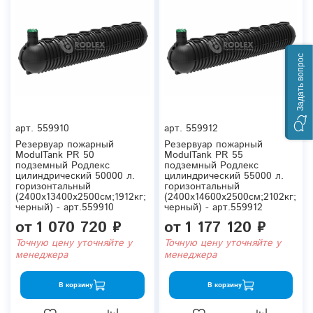
Задать вопрос
арт.
559910
арт.
559912
Резервуар пожарный
Резервуар пожарный
ModulTank PR 50
ModulTank PR 55
подземный Родлекс
подземный Родлекс
цилиндрический 50000 л.
цилиндрический 55000 л.
горизонтальный
горизонтальный
(2400x13400x2500см;1912кг;
(2400x14600x2500см;2102кг;
черный) - арт.559910
черный) - арт.559912
от
1 070 720 ₽
от
1 177 120 ₽
Точную цену уточняйте у
Точную цену уточняйте у
менеджера
менеджера
В корзину
В корзину