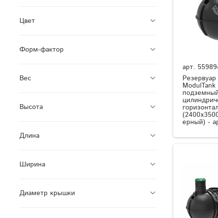
Цвет
Форм-фактор
арт.
55989
Резервуар
Вес
ModulTank
подземный
цилиндрич
Высота
горизонта
(2400x350
ерный) - а
Длина
Ширина
Диаметр крышки