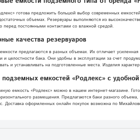
вые емкости подземного типа от бренда «
длекс» готова предложить большой выбор современных емкостей
достаточных объемах. Резервуары выполняются из высококачестве
ю перед постоянными контактами со влажной средой.
ные качества резервуаров
емкости предлагаются в разных объемах. Их отличает усиленная 
и и целостности бака. Они удобны в эксплуатации за счет проду
вать и устанавливать на подготовленные места. Изделия характе
 подземных емкостей «Родлекс» с удобной
мную емкость «Родлекс» можно в нашем интернет-магазине. Гот
ризонтального размещения. Предлагаются баки разного объема, 
с. Доставка оформленных онлайн покупок возможна по Михайловк