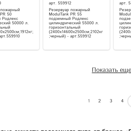
0
арт.
559912
арт.
5
 пожарный
Резервуар пожарный
Резер
 PR 50
ModulTank PR 55
Modul
 Родлекс
подземный Родлекс
подзе
еский 50000 л.
цилиндрический 55000 л.
цилин
льный
горизонтальный
гориз
0x2500см;1912кг;
(2400x14600x2500см;2102кг
(2400
арт.559910
;черный) - арт.559912
;черн
Показать ещ
1
2
3
4