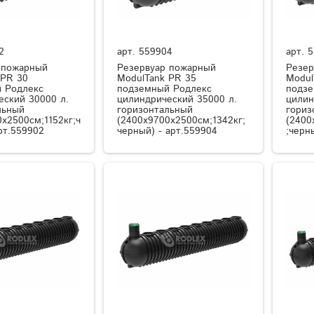
2
арт.
559904
арт.
5
 пожарный
Резервуар пожарный
Резер
 PR 30
ModulTank PR 35
Modul
 Родлекс
подземный Родлекс
подзе
еский 30000 л.
цилиндрический 35000 л.
цилин
льный
горизонтальный
гориз
x2500см;1152кг;ч
(2400x9700x2500см;1342кг;
(2400
рт.559902
черный) - арт.559904
;черн