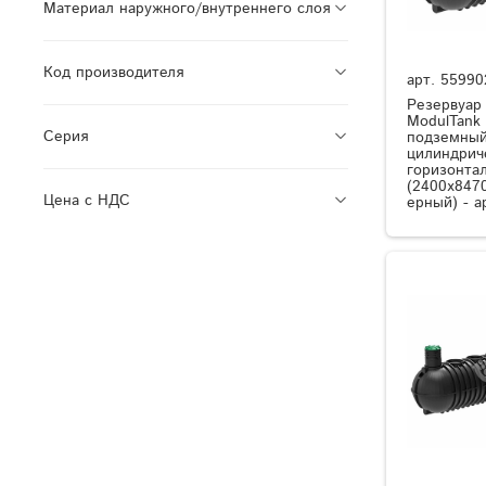
Материал наружного/внутреннего слоя
Код производителя
арт.
55990
Резервуар
ModulTank
Серия
подземный
цилиндрич
горизонта
(2400x8470
Цена с НДС
ерный) - а