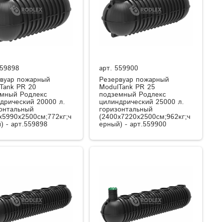
59898
арт.
559900
вуар пожарный
Резервуар пожарный
Tank PR 20
ModulTank PR 25
мный Родлекс
подземный Родлекс
дрический 20000 л.
цилиндрический 25000 л.
онтальный
горизонтальный
x5990x2500см;772кг;ч
(2400x7220x2500см;962кг;ч
) - арт.559898
ерный) - арт.559900