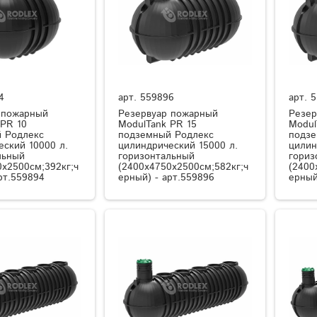
4
арт.
559896
арт.
5
 пожарный
Резервуар пожарный
Резер
 PR 10
ModulTank PR 15
Modul
 Родлекс
подземный Родлекс
подзе
еский 10000 л.
цилиндрический 15000 л.
цилин
льный
горизонтальный
гориз
0x2500см;392кг;ч
(2400x4750x2500см;582кг;ч
(2400
рт.559894
ерный) - арт.559896
ерный