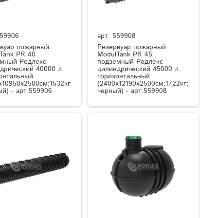
59906
арт.
559908
вуар пожарный
Резервуар пожарный
Tank PR 40
ModulTank PR 45
мный Родлекс
подземный Родлекс
дрический 40000 л.
цилиндрический 45000 л.
онтальный
горизонтальный
x10950x2500см;1532кг
(2400x12190x2500см;1722кг;
ый) - арт.559906
черный) - арт.559908