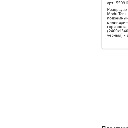
арт.
55991
Резервуар
ModulTank
подземный
цилиндрич
горизонта
(2400x1340
черный) - 