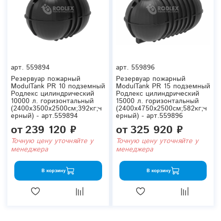
арт.
559894
арт.
559896
Резервуар пожарный
Резервуар пожарный
ModulTank PR 10 подземный
ModulTank PR 15 подземный
Родлекс цилиндрический
Родлекс цилиндрический
10000 л. горизонтальный
15000 л. горизонтальный
(2400x3500x2500см;392кг;ч
(2400x4750x2500см;582кг;ч
ерный) - арт.559894
ерный) - арт.559896
от
239 120 ₽
от
325 920 ₽
Точную цену уточняйте у
Точную цену уточняйте у
менеджера
менеджера
В корзину
В корзину