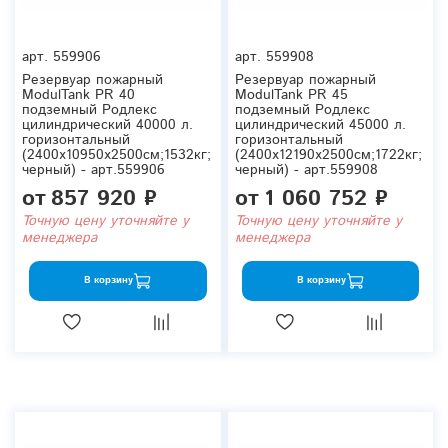
арт.
559906
арт.
559908
Резервуар пожарный
Резервуар пожарный
ModulTank PR 40
ModulTank PR 45
подземный Родлекс
подземный Родлекс
цилиндрический 40000 л.
цилиндрический 45000 л.
горизонтальный
горизонтальный
(2400x10950x2500см;1532кг;
(2400x12190x2500см;1722кг;
черный) - арт.559906
черный) - арт.559908
от
857 920 ₽
от
1 060 752 ₽
Точную цену уточняйте у
Точную цену уточняйте у
менеджера
менеджера
В корзину
В корзину