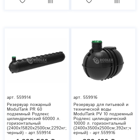
арт.
559914
арт.
559916
Резервуар пожарный
Резервуар для питьевой и
ModulTank PR 60
технической воды
подземный Родлекс
ModulTank PV 10 подземный
цилиндрический 60000 л.
Родлекс цилиндрический
горизонтальный
10000 л. горизонтальный
(2400x15820x2500см;2292кг;
(2400x3500x2500см;392кг;ч
черный) - арт.559914
ерный) - арт.559916