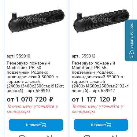
Задать вопрос
арт.
559910
арт.
559912
Резервуар пожарный
Резервуар пожарный
ModulTank PR 50
ModulTank PR 55
подземный Родлекс
подземный Родлекс
цилиндрический 50000 л.
цилиндрический 55000 л.
горизонтальный
горизонтальный
(2400x13400x2500см;1912кг;
(2400x14600x2500см;2102кг;
черный) - арт.559910
черный) - арт.559912
от
1 070 720 ₽
от
1 177 120 ₽
Точную цену уточняйте у
Точную цену уточняйте у
менеджера
менеджера
В корзину
В корзину