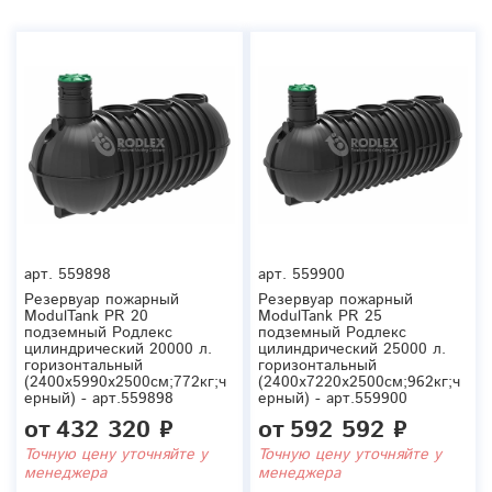
арт.
559898
арт.
559900
Резервуар пожарный
Резервуар пожарный
ModulTank PR 20
ModulTank PR 25
подземный Родлекс
подземный Родлекс
цилиндрический 20000 л.
цилиндрический 25000 л.
горизонтальный
горизонтальный
(2400x5990x2500см;772кг;ч
(2400x7220x2500см;962кг;ч
ерный) - арт.559898
ерный) - арт.559900
от
432 320 ₽
от
592 592 ₽
Точную цену уточняйте у
Точную цену уточняйте у
менеджера
менеджера