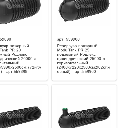
59898
арт.
559900
вуар пожарный
Резервуар пожарный
Tank PR 20
ModulTank PR 25
мный Родлекс
подземный Родлекс
дрический 20000 л.
цилиндрический 25000 л.
онтальный
горизонтальный
x5990x2500см;772кг;ч
(2400x7220x2500см;962кг;ч
) - арт.559898
ерный) - арт.559900