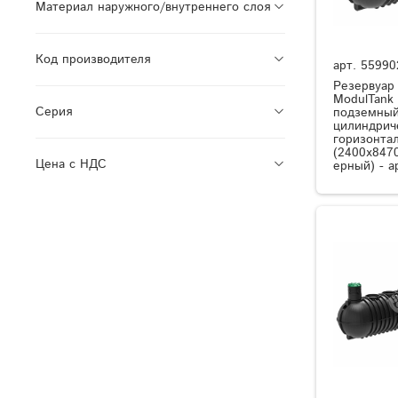
Материал наружного/внутреннего слоя
Код производителя
арт.
55990
Резервуар
ModulTank
Серия
подземный
цилиндрич
горизонта
(2400x8470
Цена с НДС
ерный) - а