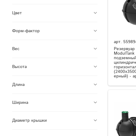
Цвет
Форм-фактор
арт.
55989
Резервуар
Вес
ModulTank
подземный
цилиндрич
Высота
горизонта
(2400x350
ерный) - а
Длина
Ширина
Диаметр крышки