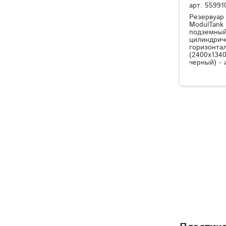
арт.
55991
Резервуар
ModulTank
подземный
цилиндрич
горизонта
(2400x1340
черный) - 