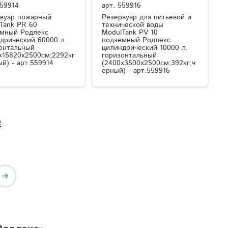
59914
арт.
559916
вуар пожарный
Резервуар для питьевой и
Tank PR 60
технической воды
мный Родлекс
ModulTank PV 10
дрический 60000 л.
подземный Родлекс
онтальный
цилиндрический 10000 л.
x15820x2500см;2292кг
горизонтальный
ый) - арт.559914
(2400x3500x2500см;392кг;ч
ерный) - арт.559916
е