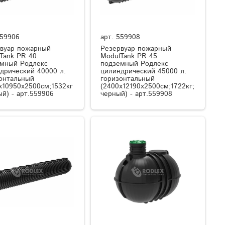
59906
арт.
559908
вуар пожарный
Резервуар пожарный
Tank PR 40
ModulTank PR 45
мный Родлекс
подземный Родлекс
дрический 40000 л.
цилиндрический 45000 л.
онтальный
горизонтальный
x10950x2500см;1532кг
(2400x12190x2500см;1722кг;
ый) - арт.559906
черный) - арт.559908