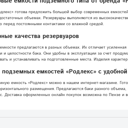
вые емкости подземного типа от бренда «
длекс» готова предложить большой выбор современных емкостей
достаточных объемах. Резервуары выполняются из высококачестве
ю перед постоянными контактами со влажной средой.
ные качества резервуаров
емкости предлагаются в разных объемах. Их отличает усиленная 
и и целостности бака. Они удобны в эксплуатации за счет проду
вать и устанавливать на подготовленные места. Изделия характе
 подземных емкостей «Родлекс» с удобной
мную емкость «Родлекс» можно в нашем интернет-магазине. Гот
ризонтального размещения. Предлагаются баки разного объема, 
с. Доставка оформленных онлайн покупок возможна по Пензе и в