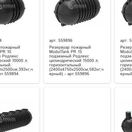
4
арт.
559896
арт.
5
 пожарный
Резервуар пожарный
Резер
 PR 10
ModulTank PR 15
Modul
 Родлекс
подземный Родлекс
подзе
еский 10000 л.
цилиндрический 15000 л.
цилин
льный
горизонтальный
гориз
0x2500см;392кг;ч
(2400x4750x2500см;582кг;ч
(2400
рт.559894
ерный) - арт.559896
ерный