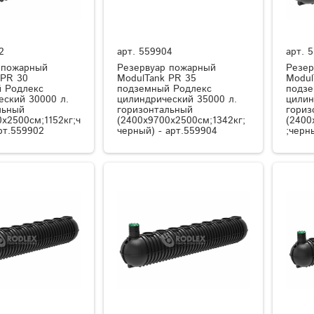
2
арт.
559904
арт.
5
 пожарный
Резервуар пожарный
Резер
 PR 30
ModulTank PR 35
Modul
 Родлекс
подземный Родлекс
подзе
еский 30000 л.
цилиндрический 35000 л.
цилин
льный
горизонтальный
гориз
x2500см;1152кг;ч
(2400x9700x2500см;1342кг;
(2400
рт.559902
черный) - арт.559904
;черн