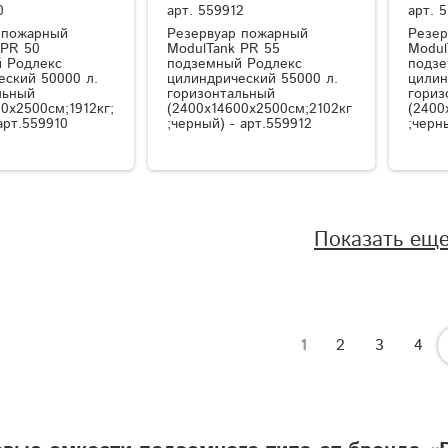
0
арт.
559912
арт.
5
 пожарный
Резервуар пожарный
Резер
 PR 50
ModulTank PR 55
Modul
 Родлекс
подземный Родлекс
подзе
еский 50000 л.
цилиндрический 55000 л.
цилин
льный
горизонтальный
гориз
0x2500см;1912кг;
(2400x14600x2500см;2102кг
(2400
арт.559910
;черный) - арт.559912
;черн
Показать ещ
1
2
3
4