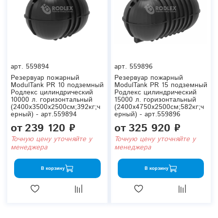
арт.
559894
арт.
559896
Резервуар пожарный
Резервуар пожарный
ModulTank PR 10 подземный
ModulTank PR 15 подземный
Родлекс цилиндрический
Родлекс цилиндрический
10000 л. горизонтальный
15000 л. горизонтальный
(2400x3500x2500см;392кг;ч
(2400x4750x2500см;582кг;ч
ерный) - арт.559894
ерный) - арт.559896
от
239 120 ₽
от
325 920 ₽
Точную цену уточняйте у
Точную цену уточняйте у
менеджера
менеджера
В корзину
В корзину