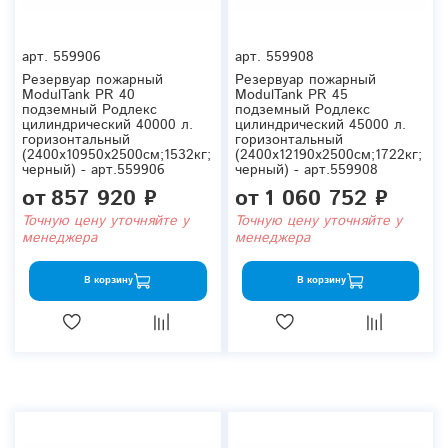
арт.
559906
арт.
559908
Резервуар пожарный
Резервуар пожарный
ModulTank PR 40
ModulTank PR 45
подземный Родлекс
подземный Родлекс
цилиндрический 40000 л.
цилиндрический 45000 л.
горизонтальный
горизонтальный
(2400x10950x2500см;1532кг;
(2400x12190x2500см;1722кг;
черный) - арт.559906
черный) - арт.559908
от
857 920 ₽
от
1 060 752 ₽
Точную цену уточняйте у
Точную цену уточняйте у
менеджера
менеджера
В корзину
В корзину