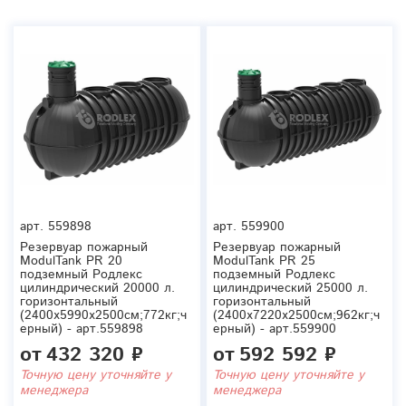
арт.
559898
арт.
559900
Резервуар пожарный
Резервуар пожарный
ModulTank PR 20
ModulTank PR 25
подземный Родлекс
подземный Родлекс
цилиндрический 20000 л.
цилиндрический 25000 л.
горизонтальный
горизонтальный
(2400x5990x2500см;772кг;ч
(2400x7220x2500см;962кг;ч
ерный) - арт.559898
ерный) - арт.559900
от
432 320 ₽
от
592 592 ₽
Точную цену уточняйте у
Точную цену уточняйте у
менеджера
менеджера