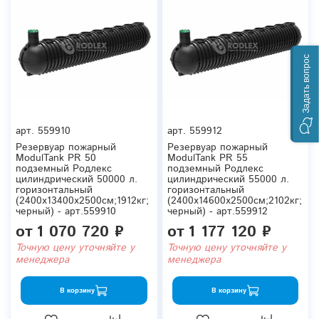
Задать вопрос
арт.
559910
арт.
559912
Резервуар пожарный
Резервуар пожарный
ModulTank PR 50
ModulTank PR 55
подземный Родлекс
подземный Родлекс
цилиндрический 50000 л.
цилиндрический 55000 л.
горизонтальный
горизонтальный
(2400x13400x2500см;1912кг;
(2400x14600x2500см;2102кг;
черный) - арт.559910
черный) - арт.559912
от
1 070 720 ₽
от
1 177 120 ₽
Точную цену уточняйте у
Точную цену уточняйте у
менеджера
менеджера
В корзину
В корзину