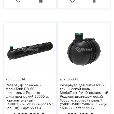
арт.
559914
арт.
559916
Резервуар пожарный
Резервуар для питьевой и
ModulTank PR 60
технической воды
подземный Родлекс
ModulTank PV 10 подземный
цилиндрический 60000 л.
Родлекс цилиндрический
горизонтальный
10000 л. горизонтальный
(2400x15820x2500см;2292кг;
(2400x3500x2500см;392кг;ч
черный) - арт.559914
ерный) - арт.559916