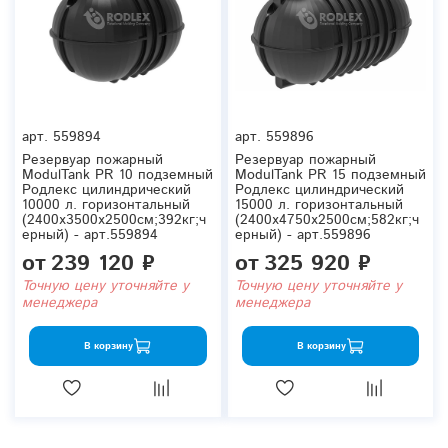
арт.
559894
арт.
559896
Резервуар пожарный
Резервуар пожарный
ModulTank PR 10 подземный
ModulTank PR 15 подземный
Родлекс цилиндрический
Родлекс цилиндрический
10000 л. горизонтальный
15000 л. горизонтальный
(2400x3500x2500см;392кг;ч
(2400x4750x2500см;582кг;ч
ерный) - арт.559894
ерный) - арт.559896
от
239 120 ₽
от
325 920 ₽
Точную цену уточняйте у
Точную цену уточняйте у
менеджера
менеджера
В корзину
В корзину