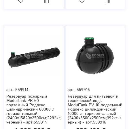
арт.
559914
арт.
559916
Резервуар пожарный
Резервуар для питьевой и
ModulTank PR 60
технической воды
подземный Родлекс
ModulTank PV 10 подземный
цилиндрический 60000 л.
Родлекс цилиндрический
горизонтальный
10000 л. горизонтальный
(2400x15820x2500см;2292кг;
(2400x3500x2500см;392кг;ч
черный) - арт.559914
ерный) - арт.559916