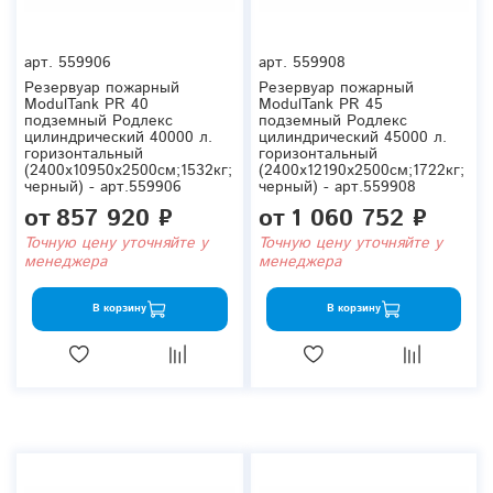
арт.
559906
арт.
559908
Резервуар пожарный
Резервуар пожарный
ModulTank PR 40
ModulTank PR 45
подземный Родлекс
подземный Родлекс
цилиндрический 40000 л.
цилиндрический 45000 л.
горизонтальный
горизонтальный
(2400x10950x2500см;1532кг;
(2400x12190x2500см;1722кг;
черный) - арт.559906
черный) - арт.559908
от
857 920 ₽
от
1 060 752 ₽
Точную цену уточняйте у
Точную цену уточняйте у
менеджера
менеджера
В корзину
В корзину