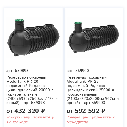
арт.
559898
арт.
559900
Резервуар пожарный
Резервуар пожарный
ModulTank PR 20
ModulTank PR 25
подземный Родлекс
подземный Родлекс
цилиндрический 20000 л.
цилиндрический 25000 л.
горизонтальный
горизонтальный
(2400x5990x2500см;772кг;ч
(2400x7220x2500см;962кг;ч
ерный) - арт.559898
ерный) - арт.559900
от
432 320 ₽
от
592 592 ₽
Точную цену уточняйте у
Точную цену уточняйте у
менеджера
менеджера