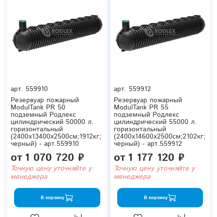
арт.
559910
арт.
559912
Резервуар пожарный
Резервуар пожарный
ModulTank PR 50
ModulTank PR 55
подземный Родлекс
подземный Родлекс
цилиндрический 50000 л.
цилиндрический 55000 л.
горизонтальный
горизонтальный
(2400x13400x2500см;1912кг;
(2400x14600x2500см;2102кг;
черный) - арт.559910
черный) - арт.559912
от
1 070 720 ₽
от
1 177 120 ₽
Точную цену уточняйте у
Точную цену уточняйте у
менеджера
менеджера
В корзину
В корзину