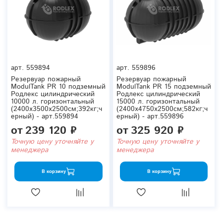
арт.
559894
арт.
559896
Резервуар пожарный
Резервуар пожарный
ModulTank PR 10 подземный
ModulTank PR 15 подземный
Родлекс цилиндрический
Родлекс цилиндрический
10000 л. горизонтальный
15000 л. горизонтальный
(2400x3500x2500см;392кг;ч
(2400x4750x2500см;582кг;ч
ерный) - арт.559894
ерный) - арт.559896
от
239 120 ₽
от
325 920 ₽
Точную цену уточняйте у
Точную цену уточняйте у
менеджера
менеджера
В корзину
В корзину