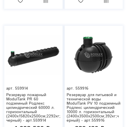
арт.
559914
арт.
559916
Резервуар пожарный
Резервуар для питьевой и
ModulTank PR 60
технической воды
подземный Родлекс
ModulTank PV 10 подземный
цилиндрический 60000 л.
Родлекс цилиндрический
горизонтальный
10000 л. горизонтальный
(2400x15820x2500см;2292кг;
(2400x3500x2500см;392кг;ч
черный) - арт.559914
ерный) - арт.559916