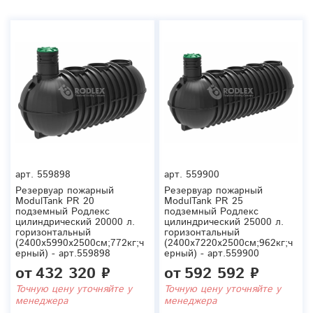
арт.
559898
арт.
559900
Резервуар пожарный
Резервуар пожарный
ModulTank PR 20
ModulTank PR 25
подземный Родлекс
подземный Родлекс
цилиндрический 20000 л.
цилиндрический 25000 л.
горизонтальный
горизонтальный
(2400x5990x2500см;772кг;ч
(2400x7220x2500см;962кг;ч
ерный) - арт.559898
ерный) - арт.559900
от
432 320 ₽
от
592 592 ₽
Точную цену уточняйте у
Точную цену уточняйте у
менеджера
менеджера