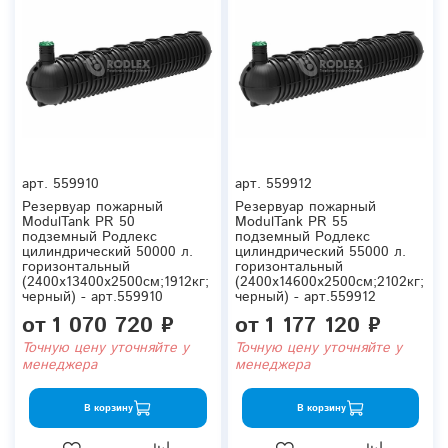
арт.
559910
арт.
559912
Резервуар пожарный
Резервуар пожарный
ModulTank PR 50
ModulTank PR 55
подземный Родлекс
подземный Родлекс
цилиндрический 50000 л.
цилиндрический 55000 л.
горизонтальный
горизонтальный
(2400x13400x2500см;1912кг;
(2400x14600x2500см;2102кг;
черный) - арт.559910
черный) - арт.559912
от
1 070 720 ₽
от
1 177 120 ₽
Точную цену уточняйте у
Точную цену уточняйте у
менеджера
менеджера
В корзину
В корзину