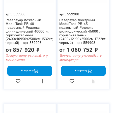
арт.
559906
арт.
559908
Резервуар пожарный
Резервуар пожарный
ModulTank PR 40
ModulTank PR 45
подземный Родлекс
подземный Родлекс
цилиндрический 40000 л.
цилиндрический 45000 л.
горизонтальный
горизонтальный
(2400x10950x2500см;1532кг;
(2400x12190x2500см;1722кг;
черный) - арт.559906
черный) - арт.559908
от
857 920 ₽
от
1 060 752 ₽
Точную цену уточняйте у
Точную цену уточняйте у
менеджера
менеджера
В корзину
В корзину