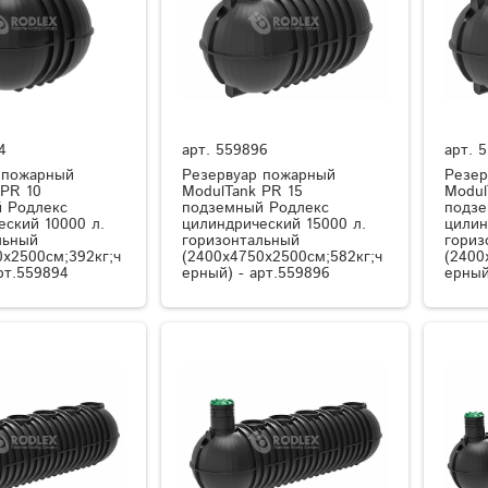
4
арт.
559896
арт.
5
 пожарный
Резервуар пожарный
Резер
 PR 10
ModulTank PR 15
Modul
 Родлекс
подземный Родлекс
подзе
еский 10000 л.
цилиндрический 15000 л.
цилин
льный
горизонтальный
гориз
0x2500см;392кг;ч
(2400x4750x2500см;582кг;ч
(2400
рт.559894
ерный) - арт.559896
ерный