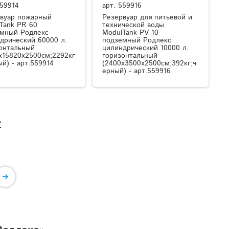
59914
арт.
559916
вуар пожарный
Резервуар для питьевой и
Tank PR 60
технической воды
мный Родлекс
ModulTank PV 10
дрический 60000 л.
подземный Родлекс
онтальный
цилиндрический 10000 л.
x15820x2500см;2292кг
горизонтальный
ый) - арт.559914
(2400x3500x2500см;392кг;ч
ерный) - арт.559916
е