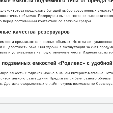
вые емкости подземного типа от бренда «
длекс» готова предложить большой выбор современных емкостей
достаточных объемах. Резервуары выполняются из высококачестве
ю перед постоянными контактами со влажной средой.
ные качества резервуаров
емкости предлагаются в разных объемах. Их отличает усиленная 
и и целостности бака. Они удобны в эксплуатации за счет проду
вать и устанавливать на подготовленные места. Изделия характе
подземных емкостей «Родлекс» с удобной
мную емкость «Родлекс» можно в нашем интернет-магазине. Гот
ризонтального размещения. Предлагаются баки разного объема, 
с. Доставка оформленных онлайн покупок возможна по Среднеура