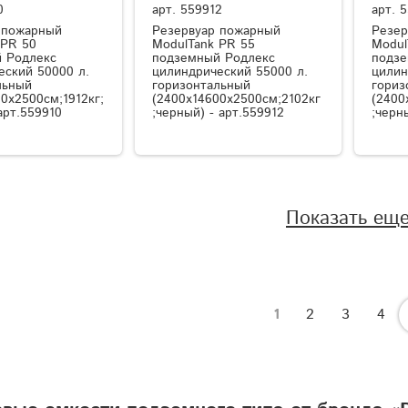
0
арт.
559912
арт.
5
 пожарный
Резервуар пожарный
Резер
 PR 50
ModulTank PR 55
Modul
 Родлекс
подземный Родлекс
подзе
еский 50000 л.
цилиндрический 55000 л.
цилин
льный
горизонтальный
гориз
0x2500см;1912кг;
(2400x14600x2500см;2102кг
(2400
арт.559910
;черный) - арт.559912
;черн
Показать ещ
1
2
3
4