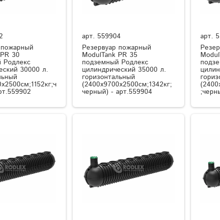
2
арт.
559904
арт.
5
 пожарный
Резервуар пожарный
Резер
 PR 30
ModulTank PR 35
Modul
 Родлекс
подземный Родлекс
подзе
еский 30000 л.
цилиндрический 35000 л.
цилин
льный
горизонтальный
гориз
x2500см;1152кг;ч
(2400x9700x2500см;1342кг;
(2400
рт.559902
черный) - арт.559904
;черн