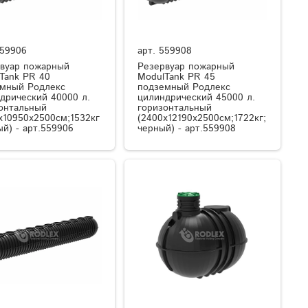
59906
арт.
559908
вуар пожарный
Резервуар пожарный
Tank PR 40
ModulTank PR 45
мный Родлекс
подземный Родлекс
дрический 40000 л.
цилиндрический 45000 л.
онтальный
горизонтальный
x10950x2500см;1532кг
(2400x12190x2500см;1722кг;
ый) - арт.559906
черный) - арт.559908