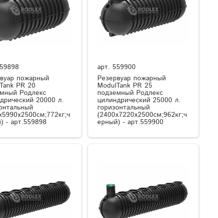
59898
арт.
559900
вуар пожарный
Резервуар пожарный
Tank PR 20
ModulTank PR 25
мный Родлекс
подземный Родлекс
дрический 20000 л.
цилиндрический 25000 л.
онтальный
горизонтальный
x5990x2500см;772кг;ч
(2400x7220x2500см;962кг;ч
) - арт.559898
ерный) - арт.559900