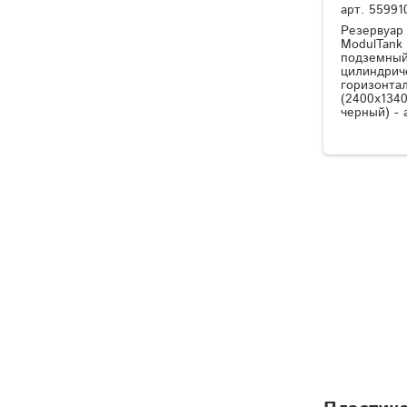
арт.
55991
Резервуар
ModulTank
подземный
цилиндрич
горизонта
(2400x1340
черный) - 