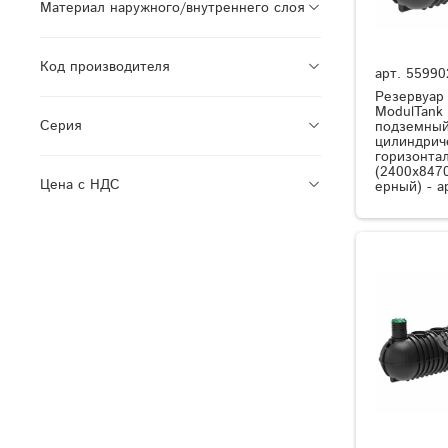
Материал наружного/внутреннего слоя
Код производителя
арт.
55990
Резервуар
ModulTank
Серия
подземный
цилиндрич
горизонта
(2400x8470
Цена с НДС
ерный) - а