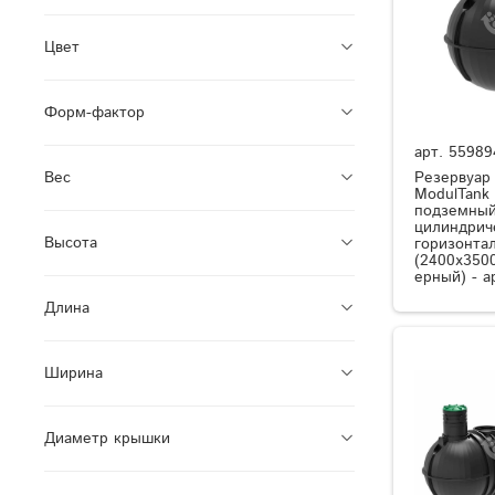
Цвет
Форм-фактор
арт.
55989
Резервуар
Вес
ModulTank
подземный
цилиндрич
Высота
горизонта
(2400x350
ерный) - а
Длина
Ширина
Диаметр крышки