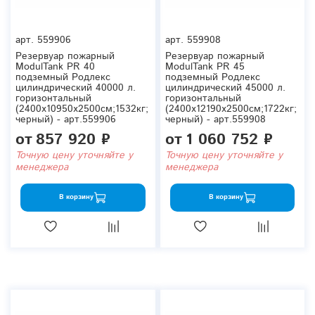
арт.
559906
арт.
559908
Резервуар пожарный
Резервуар пожарный
ModulTank PR 40
ModulTank PR 45
подземный Родлекс
подземный Родлекс
цилиндрический 40000 л.
цилиндрический 45000 л.
горизонтальный
горизонтальный
(2400x10950x2500см;1532кг;
(2400x12190x2500см;1722кг;
черный) - арт.559906
черный) - арт.559908
от
857 920 ₽
от
1 060 752 ₽
Точную цену уточняйте у
Точную цену уточняйте у
менеджера
менеджера
В корзину
В корзину