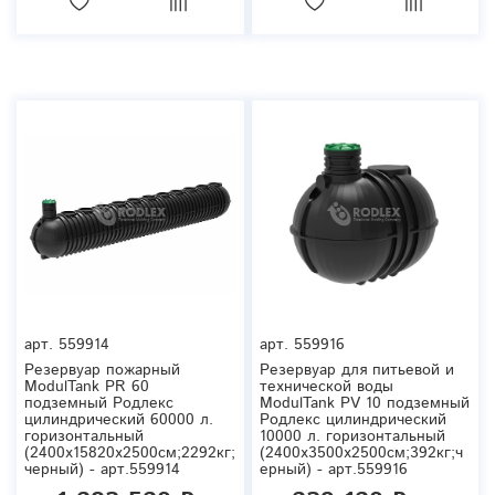
арт.
559914
арт.
559916
Резервуар пожарный
Резервуар для питьевой и
ModulTank PR 60
технической воды
подземный Родлекс
ModulTank PV 10 подземный
цилиндрический 60000 л.
Родлекс цилиндрический
горизонтальный
10000 л. горизонтальный
(2400x15820x2500см;2292кг;
(2400x3500x2500см;392кг;ч
черный) - арт.559914
ерный) - арт.559916