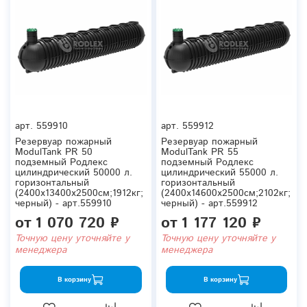
арт.
559910
арт.
559912
Резервуар пожарный
Резервуар пожарный
ModulTank PR 50
ModulTank PR 55
подземный Родлекс
подземный Родлекс
цилиндрический 50000 л.
цилиндрический 55000 л.
горизонтальный
горизонтальный
(2400x13400x2500см;1912кг;
(2400x14600x2500см;2102кг;
черный) - арт.559910
черный) - арт.559912
от
1 070 720 ₽
от
1 177 120 ₽
Точную цену уточняйте у
Точную цену уточняйте у
менеджера
менеджера
В корзину
В корзину