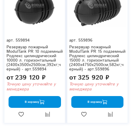
арт.
559894
арт.
559896
Резервуар пожарный
Резервуар пожарный
ModulTank PR 10 подземный
ModulTank PR 15 подземный
Родлекс цилиндрический
Родлекс цилиндрический
10000 л. горизонтальный
15000 л. горизонтальный
(2400x3500x2500см;392кг;ч
(2400x4750x2500см;582кг;ч
ерный) - арт.559894
ерный) - арт.559896
от
239 120 ₽
от
325 920 ₽
Точную цену уточняйте у
Точную цену уточняйте у
менеджера
менеджера
В корзину
В корзину