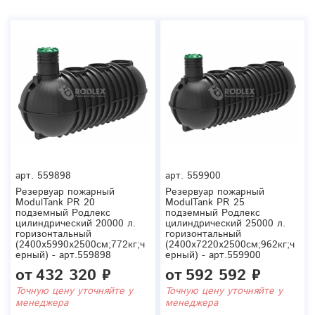
арт.
559898
арт.
559900
Резервуар пожарный
Резервуар пожарный
ModulTank PR 20
ModulTank PR 25
подземный Родлекс
подземный Родлекс
цилиндрический 20000 л.
цилиндрический 25000 л.
горизонтальный
горизонтальный
(2400x5990x2500см;772кг;ч
(2400x7220x2500см;962кг;ч
ерный) - арт.559898
ерный) - арт.559900
от
432 320 ₽
от
592 592 ₽
Точную цену уточняйте у
Точную цену уточняйте у
менеджера
менеджера