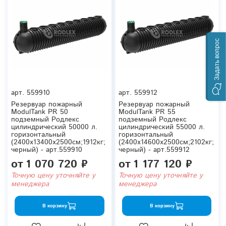
Задать вопрос
арт.
559910
арт.
559912
Резервуар пожарный
Резервуар пожарный
ModulTank PR 50
ModulTank PR 55
подземный Родлекс
подземный Родлекс
цилиндрический 50000 л.
цилиндрический 55000 л.
горизонтальный
горизонтальный
(2400x13400x2500см;1912кг;
(2400x14600x2500см;2102кг;
черный) - арт.559910
черный) - арт.559912
от
1 070 720 ₽
от
1 177 120 ₽
Точную цену уточняйте у
Точную цену уточняйте у
менеджера
менеджера
В корзину
В корзину