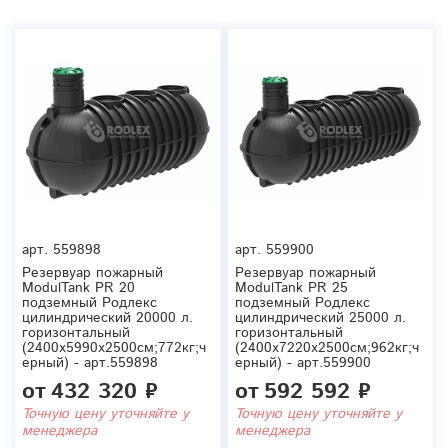
арт.
559898
арт.
559900
Резервуар пожарный
Резервуар пожарный
ModulTank PR 20
ModulTank PR 25
подземный Родлекс
подземный Родлекс
цилиндрический 20000 л.
цилиндрический 25000 л.
горизонтальный
горизонтальный
(2400x5990x2500см;772кг;ч
(2400x7220x2500см;962кг;ч
ерный) - арт.559898
ерный) - арт.559900
от
432 320 ₽
от
592 592 ₽
Точную цену уточняйте у
Точную цену уточняйте у
менеджера
менеджера