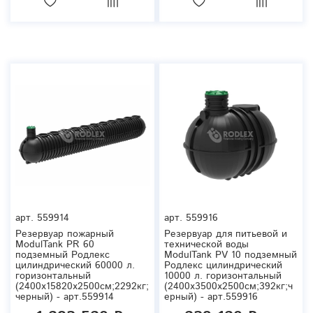
арт.
559914
арт.
559916
Резервуар пожарный
Резервуар для питьевой и
ModulTank PR 60
технической воды
подземный Родлекс
ModulTank PV 10 подземный
цилиндрический 60000 л.
Родлекс цилиндрический
горизонтальный
10000 л. горизонтальный
(2400x15820x2500см;2292кг;
(2400x3500x2500см;392кг;ч
черный) - арт.559914
ерный) - арт.559916