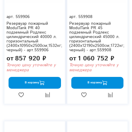
арт.
559906
арт.
559908
Резервуар пожарный
Резервуар пожарный
ModulTank PR 40
ModulTank PR 45
подземный Родлекс
подземный Родлекс
цилиндрический 40000 л.
цилиндрический 45000 л.
горизонтальный
горизонтальный
(2400x10950x2500см;1532кг;
(2400x12190x2500см;1722кг;
черный) - арт.559906
черный) - арт.559908
от
857 920 ₽
от
1 060 752 ₽
Точную цену уточняйте у
Точную цену уточняйте у
менеджера
менеджера
В корзину
В корзину