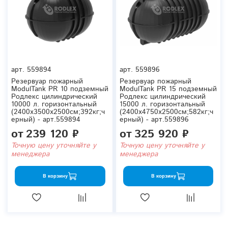
арт.
559894
арт.
559896
Резервуар пожарный
Резервуар пожарный
ModulTank PR 10 подземный
ModulTank PR 15 подземный
Родлекс цилиндрический
Родлекс цилиндрический
10000 л. горизонтальный
15000 л. горизонтальный
(2400x3500x2500см;392кг;ч
(2400x4750x2500см;582кг;ч
ерный) - арт.559894
ерный) - арт.559896
от
239 120 ₽
от
325 920 ₽
Точную цену уточняйте у
Точную цену уточняйте у
менеджера
менеджера
В корзину
В корзину