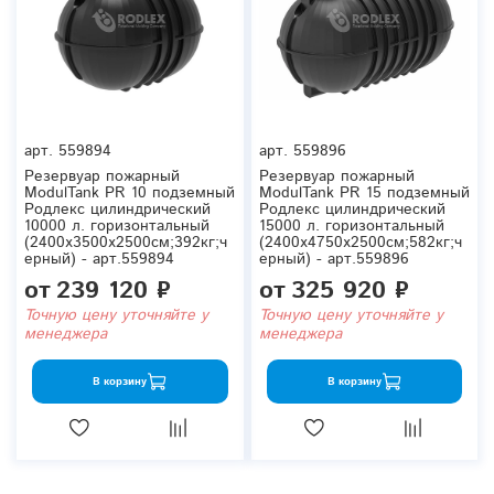
арт.
559894
арт.
559896
Резервуар пожарный
Резервуар пожарный
ModulTank PR 10 подземный
ModulTank PR 15 подземный
Родлекс цилиндрический
Родлекс цилиндрический
10000 л. горизонтальный
15000 л. горизонтальный
(2400x3500x2500см;392кг;ч
(2400x4750x2500см;582кг;ч
ерный) - арт.559894
ерный) - арт.559896
от
239 120 ₽
от
325 920 ₽
Точную цену уточняйте у
Точную цену уточняйте у
менеджера
менеджера
В корзину
В корзину