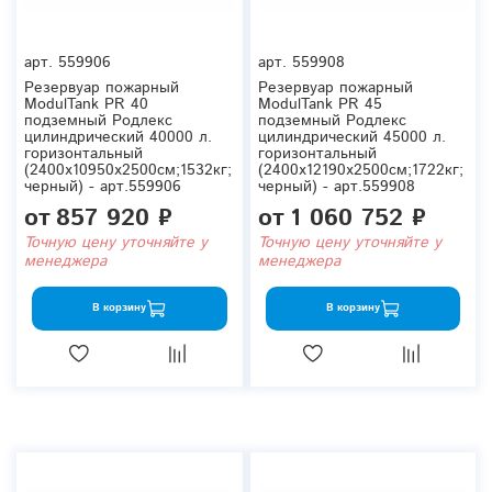
арт.
559906
арт.
559908
Резервуар пожарный
Резервуар пожарный
ModulTank PR 40
ModulTank PR 45
подземный Родлекс
подземный Родлекс
цилиндрический 40000 л.
цилиндрический 45000 л.
горизонтальный
горизонтальный
(2400x10950x2500см;1532кг;
(2400x12190x2500см;1722кг;
черный) - арт.559906
черный) - арт.559908
от
857 920 ₽
от
1 060 752 ₽
Точную цену уточняйте у
Точную цену уточняйте у
менеджера
менеджера
В корзину
В корзину