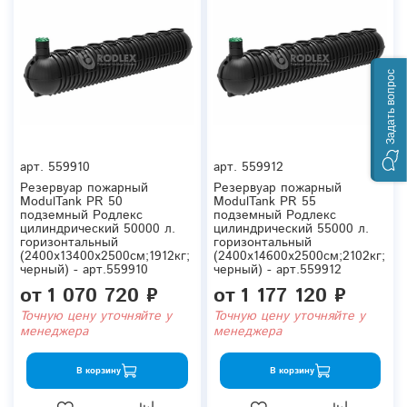
Задать вопрос
арт.
559910
арт.
559912
Резервуар пожарный
Резервуар пожарный
ModulTank PR 50
ModulTank PR 55
подземный Родлекс
подземный Родлекс
цилиндрический 50000 л.
цилиндрический 55000 л.
горизонтальный
горизонтальный
(2400x13400x2500см;1912кг;
(2400x14600x2500см;2102кг;
черный) - арт.559910
черный) - арт.559912
от
1 070 720 ₽
от
1 177 120 ₽
Точную цену уточняйте у
Точную цену уточняйте у
менеджера
менеджера
В корзину
В корзину