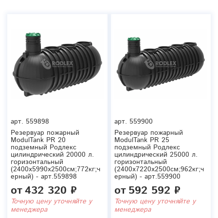
арт.
559898
арт.
559900
Резервуар пожарный
Резервуар пожарный
ModulTank PR 20
ModulTank PR 25
подземный Родлекс
подземный Родлекс
цилиндрический 20000 л.
цилиндрический 25000 л.
горизонтальный
горизонтальный
(2400x5990x2500см;772кг;ч
(2400x7220x2500см;962кг;ч
ерный) - арт.559898
ерный) - арт.559900
от
432 320 ₽
от
592 592 ₽
Точную цену уточняйте у
Точную цену уточняйте у
менеджера
менеджера