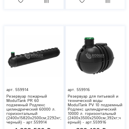
арт.
559914
арт.
559916
Резервуар пожарный
Резервуар для питьевой и
ModulTank PR 60
технической воды
подземный Родлекс
ModulTank PV 10 подземный
цилиндрический 60000 л.
Родлекс цилиндрический
горизонтальный
10000 л. горизонтальный
(2400x15820x2500см;2292кг;
(2400x3500x2500см;392кг;ч
черный) - арт.559914
ерный) - арт.559916