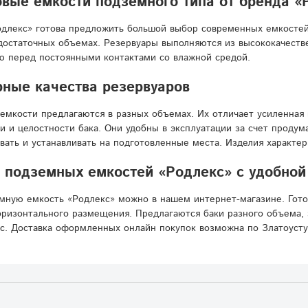
вые емкости подземного типа от бренда «
длекс» готова предложить большой выбор современных емкостей
достаточных объемах. Резервуары выполняются из высококачестве
ю перед постоянными контактами со влажной средой.
ные качества резервуаров
емкости предлагаются в разных объемах. Их отличает усиленная 
и и целостности бака. Они удобны в эксплуатации за счет проду
вать и устанавливать на подготовленные места. Изделия характе
подземных емкостей «Родлекс» с удобной 
мную емкость «Родлекс» можно в нашем интернет-магазине. Гот
ризонтального размещения. Предлагаются баки разного объема, 
с. Доставка оформленных онлайн покупок возможна по Златоусту