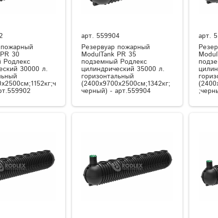
2
арт.
559904
арт.
5
 пожарный
Резервуар пожарный
Резер
 PR 30
ModulTank PR 35
Modul
 Родлекс
подземный Родлекс
подзе
еский 30000 л.
цилиндрический 35000 л.
цилин
льный
горизонтальный
гориз
x2500см;1152кг;ч
(2400x9700x2500см;1342кг;
(2400
рт.559902
черный) - арт.559904
;черн