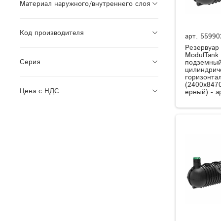
Материал наружного/внутреннего слоя
Код производителя
арт.
55990
Резервуар
ModulTank
Серия
подземный
цилиндрич
горизонта
(2400x8470
Цена с НДС
ерный) - а