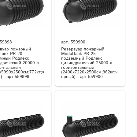
59898
арт.
559900
вуар пожарный
Резервуар пожарный
Tank PR 20
ModulTank PR 25
мный Родлекс
подземный Родлекс
дрический 20000 л.
цилиндрический 25000 л.
онтальный
горизонтальный
x5990x2500см;772кг;ч
(2400x7220x2500см;962кг;ч
) - арт.559898
ерный) - арт.559900