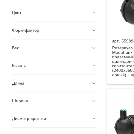
Цвет
Форм-фактор
арт.
55989
Резервуар
Вес
ModulTank
подземный
цилиндрич
Высота
горизонта
(2400x350
ерный) - а
Длина
Ширина
Диаметр крышки