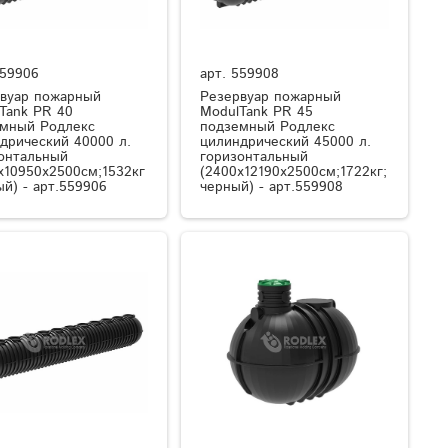
59906
арт.
559908
вуар пожарный
Резервуар пожарный
Tank PR 40
ModulTank PR 45
мный Родлекс
подземный Родлекс
дрический 40000 л.
цилиндрический 45000 л.
онтальный
горизонтальный
x10950x2500см;1532кг
(2400x12190x2500см;1722кг;
ый) - арт.559906
черный) - арт.559908