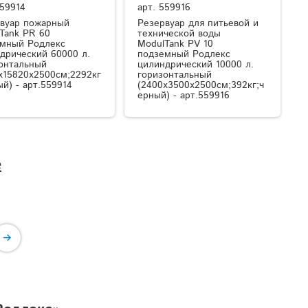
59914
арт.
559916
вуар пожарный
Резервуар для питьевой и
Tank PR 60
технической воды
мный Родлекс
ModulTank PV 10
дрический 60000 л.
подземный Родлекс
онтальный
цилиндрический 10000 л.
x15820x2500см;2292кг
горизонтальный
ый) - арт.559914
(2400x3500x2500см;392кг;ч
ерный) - арт.559916
е