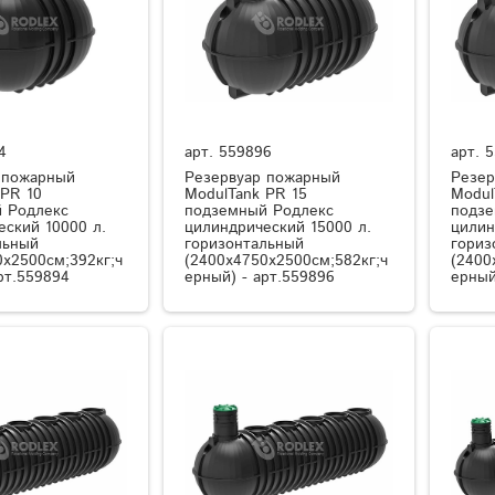
4
арт.
559896
арт.
5
 пожарный
Резервуар пожарный
Резер
 PR 10
ModulTank PR 15
Modul
 Родлекс
подземный Родлекс
подзе
еский 10000 л.
цилиндрический 15000 л.
цилин
льный
горизонтальный
гориз
0x2500см;392кг;ч
(2400x4750x2500см;582кг;ч
(2400
рт.559894
ерный) - арт.559896
ерный