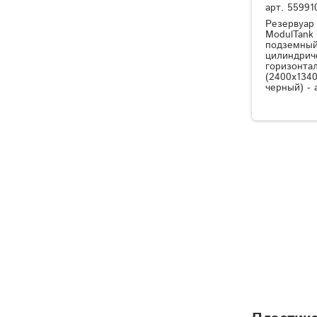
арт.
55991
Резервуар
ModulTank
подземный
цилиндрич
горизонта
(2400x1340
черный) - 