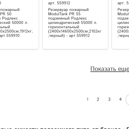
0
арт.
559912
арт.
5
 пожарный
Резервуар пожарный
Резер
 PR 50
ModulTank PR 55
Modul
 Родлекс
подземный Родлекс
подзе
еский 50000 л.
цилиндрический 55000 л.
цилин
льный
горизонтальный
гориз
0x2500см;1912кг;
(2400x14600x2500см;2102кг
(2400
арт.559910
;черный) - арт.559912
;черн
Показать ещ
1
2
3
4