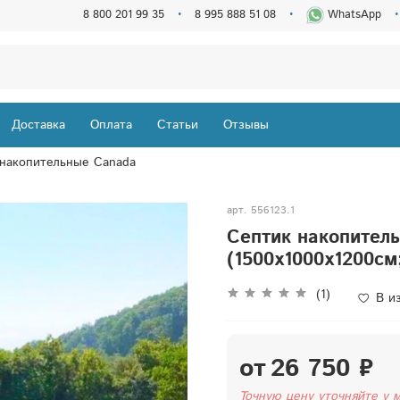
8 800 201 99 35
8 995 888 51 08
WhatsApp
Доставка
Оплата
Статьи
Отзывы
накопительные Canada
арт.
556123.1
Септик накопитель
(1500x1000x1200см;
(1)
В и
от
26 750 ₽
Точную цену уточняйте у 