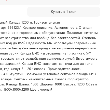
Купить в 1 клик
ьный Канада 1200 л. Горизонтальная
- арт.556123.1 Краткое описание: Автономность Станция
отстойник с горловинами обслуживания. Подходит жителям
ают электричество или вообще без электросетей. Степень
чных вод до 85% Надёжность Мы используем современные
ериалы без добавления продуктов вторичной переработки.
ения серии Канада БИО изготовлены из пластика с УФ
 трескаются от воздействия солнечных лучей Вместимость
канализаций Канада БИО включает септики для дач или
в, где живут 3 - 20 человек. Производительность
 - 4,0 мᵌ/сутки. Возможна установка септиков Канада БИО
 товара: Септики накопительные Canada Формфактор:
ль: Канада Длина: 1500 Ширина: 1000 Высота: 1200 Объем
ы: 1500x1000x1200 Цвет: черный