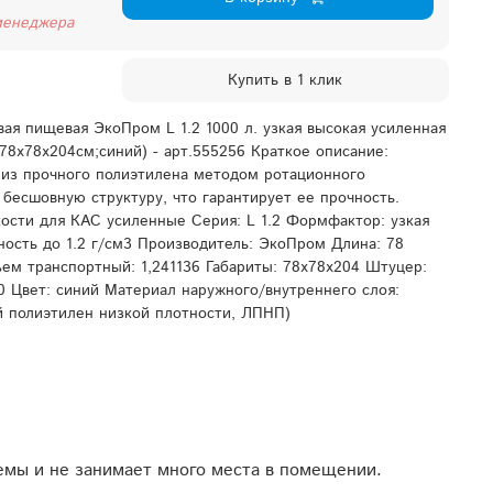
менеджера
Купить в 1 клик
вая пищевая ЭкоПром L 1.2 1000 л. узкая высокая усиленная
(78x78x204см;синий) - арт.555256 Краткое описание:
 из прочного полиэтилена методом ротационного
бесшовную структуру, что гарантирует ее прочность.
кости для КАС усиленные Серия: L 1.2 Формфактор: узкая
ность до 1.2 г/см3 Производитель: ЭкоПром Длина: 78
ем транспортный: 1,241136 Габариты: 78x78x204 Штуцер:
30 Цвет: синий Материал наружного/внутреннего слоя:
 полиэтилен низкой плотности, ЛПНП)
емы и не занимает много места в помещении.