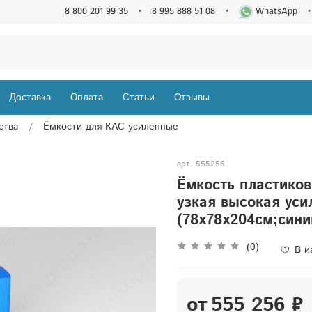
8 800 201 99 35
8 995 888 51 08
WhatsApp
Доставка
Оплата
Статьи
Отзывы
ства
Ёмкости для КАС усиленные
арт.
555256
Ёмкость пластиков
узкая высокая уси
(78x78x204см;сини
(0)
В и
от
555 256 ₽