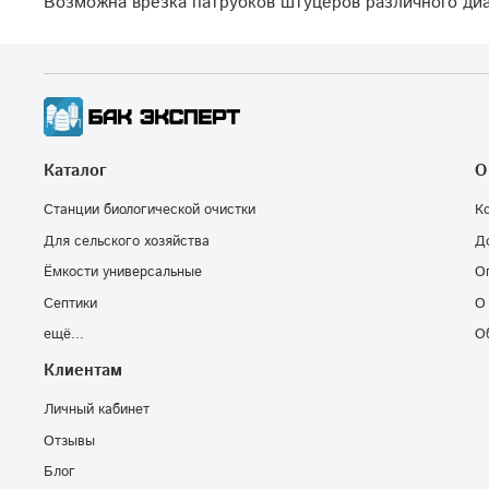
Возможна врезка патрубков штуцеров различного диа
Каталог
О
Станции биологической очистки
К
Для сельского хозяйства
Д
Ёмкости универсальные
О
Септики
О
ещё...
О
Клиентам
Личный кабинет
Отзывы
Блог