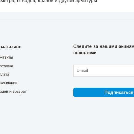
метра, отводов, кранов и другой арматуры
Следите за нашими акциям
 магазине
новостями
онтакты
оставка
плата
 компании
бмен и возврат
Подписаться