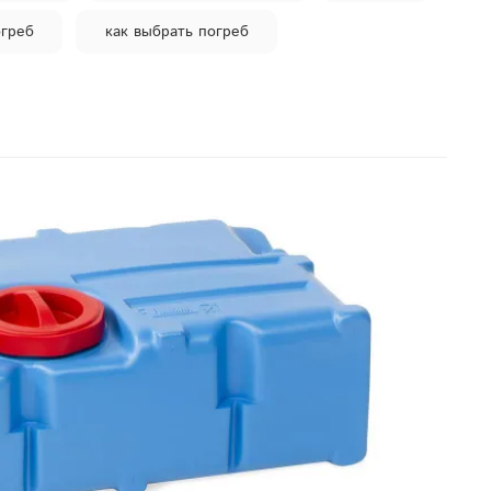
греб
как выбрать погреб
система хранения воды
ливневые сооружения
ев
туалетная кабина
ковый бассейн 2000 литров
пластиковая емкость для полива
мкость для стоков
противопожарная ёмкость
цы
оборудование для скважины
дренажная система зимой
для дачи
а 4000 литров купить