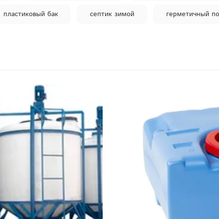
пластиковый бак
септик зимой
герметичный по
стиковые
подключение септика
очистка
переработка сточных вод
виды дренажных колодц
жных колодцев
септики для дачи
купить пласти
установка станции биоочистки
пластиковая купель
тиковые ёмкости для участка
техническая вода
е
колодец
септик цена
дренажные колод
а
подготовка дачи к зиме
конусное дно
стные сооружения
емкость для полива
бассейн н