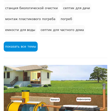
станция биологической очистки
септик для дачи
монтаж пластикового погреба
погреб
емкости для воды
септик для частного дома
баки пластиковые
бак для душа
показать все темы
емкости с конусным дном
обслуживание септика
экологические септики
септики современные
бак для полива
пластиковый бак
емкости для удобрений
как выбрать погреб
герметичный погреб
септики
септик или емкость
консервация септика на зиму
септик зимой