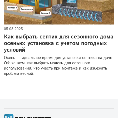
система хранения воды
ливневые сооружения
очистка баков для воды
канализация на даче
05.08.2025
переработка сточных вод
виды дренажных колодцев
Как выбрать септик для сезонного дома
туалетная кабина
пластиковые резервуары осенью
осенью: установка с учетом погодных
условий
монтаж дренажных колодцев
септики для дачи
Осень — идеальное время для установки септика на даче.
Объясняем, как выбрать модель для сезонного
купить пластиковый бассейн 2000 литров
использования, что учесть при монтаже и как избежать
проблем весной.
ливневая канализация
емкости для топлива
установка станции биоочистки
пластиковая купель
пластиковая емкость для полива
душевая кабина
зимовка ёмкости
пластиковые ёмкости для участка